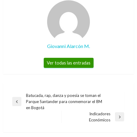
Giovanni Alarcón M.
Ver todas las entradas
Navegación
Batucada, rap, danza y poesía se toman el
Parque Santander para conmemorar el 8M
de
Entrada
en Bogotá
anterior
entradas
Indicadores
Entrada
Económicos
siguiente