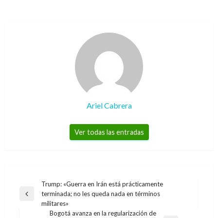
Ariel Cabrera
Ver todas las entradas
Navegación
Trump: «Guerra en Irán está prácticamente
terminada; no les queda nada en términos
de
Entrada
militares»
anterior
entradas
Bogotá avanza en la regularización de