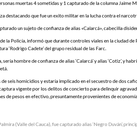
personas muertas 4 sometidas y 1 capturado de la columna Jaime Ma
za destacando que fue un exito militar en la lucha contra el narcotr
turado un sujeto de confianza de alias «Calarcá», cabecilla disiden
la Policía, informó que durante controles viales en la ciudad de 
tura ‘Rodrigo Cadete’ del grupo residual de las Farc.
, sería hombre de confianza de alias ‘Calarcá’ y alias ‘Cotiz’, y hab
etá.
de seis homicidios y estaría implicado en el secuestro de dos caf
ptura vigente por los delitos de concierto para delinquir agravado
nes de pesos en efectivo, presuntamente provenientes de economías 
almira (Valle del Cauca), fue capturado alias ‘Negro Duván’, princi