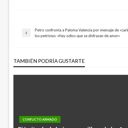
Petro confronta a Paloma Valencia por mensaje de «cari
Navegación
Entrada
los petristas: «Hay odios que se disfrazan de amor»
anterior
de
TAMBIÉN PODRÍA GUSTARTE
entradas
CONFLICTO ARMADO