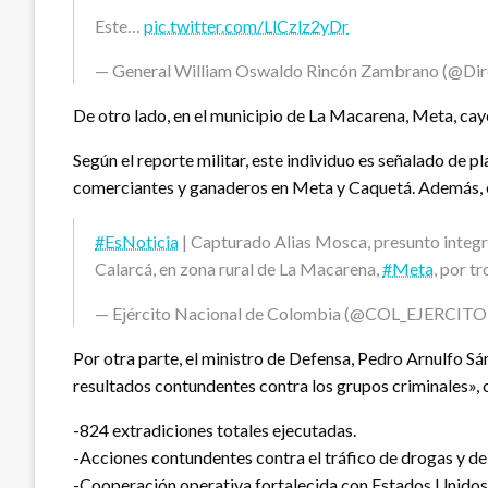
Este…
pic.twitter.com/LlCzlz2yDr
— General William Oswaldo Rincón Zambrano (@Dir
De otro lado, en el municipio de La Macarena, Meta, cayó 
Según el reporte militar, este individuo es señalado de p
comerciantes y ganaderos en Meta y Caquetá. Además, est
#EsNoticia
| Capturado Alias Mosca, presunto integr
Calarcá, en zona rural de La Macarena,
#Meta
, por t
— Ejército Nacional de Colombia (@COL_EJERCITO
Por otra parte, el ministro de Defensa, Pedro Arnulfo Sá
resultados contundentes contra los grupos criminales», 
-824 extradiciones totales ejecutadas.
-Acciones contundentes contra el tráfico de drogas y de
-Cooperación operativa fortalecida con Estados Unidos 