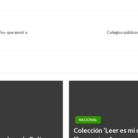
ño» que envió a
Colegios público
Entrada
siguiente
NACIONAL
Colección ‘Leer es mi 