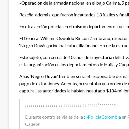
«Operación de la armada nacional en el bajo Calima, 5 
Reseña, además, que fueron incautados 13 fusiles y finali
En otra acción policial en el mismo departamento, fue cap
El General William Oswaldo Rincón Zambrano, director de 
‘Negro Duván’, principal cabecilla financiero de la estruc
Este sujeto, con cerca de 10 años de trayectoria delictiva
esta organización en los departamentos de Huila y Caqu
Alias ‘Negro Duván’ también sería el responsable de más 
pago de extorsiones. Además, presentaba una orden de ca
captura, las autoridades le habían incautado $184 millo
¡????????? ?????? ?? ????????? ?? ????? ‘????????!
Durante controles viales de la
@PoliciaColombia
en P
Cadete’.