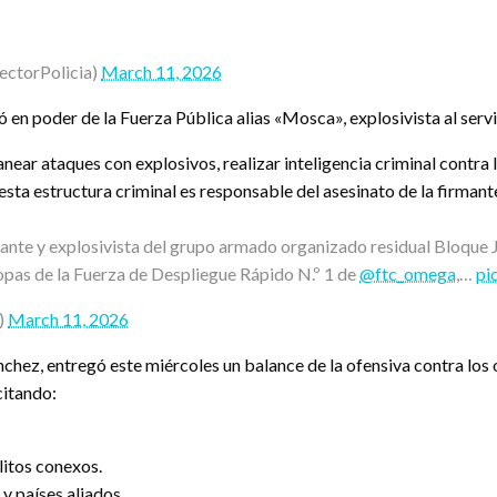
ectorPolicia)
March 11, 2026
en poder de la Fuerza Pública alias «Mosca», explosivista al servici
lanear ataques con explosivos, realizar inteligencia criminal contra 
a estructura criminal es responsable del asesinato de la firmante 
ante y explosivista del grupo armado organizado residual Bloque 
ropas de la Fuerza de Despliegue Rápido N.º 1 de
@ftc_omega
,…
pi
)
March 11, 2026
nchez, entregó este miércoles un balance de la ofensiva contra los
citando:
litos conexos.
y países aliados.