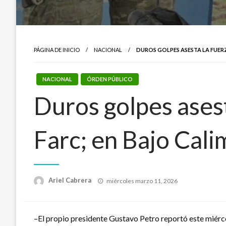
PÁGINA DE INICIO
NACIONAL
DUROS GOLPES ASESTA LA FUERZ
NACIONAL
ÓRDEN PÚBLICO
Duros golpes asest
Farc; en Bajo Cali
Publicado
Ariel Cabrera
miércoles marzo 11, 2026
el
–El propio presidente Gustavo Petro reportó este miércole