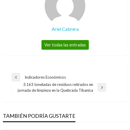
Ariel Cabrera
Ver todas las entradas
Navegación
Indicadores Económicos
Entrada
de
3.163 toneladas de residuos retirados en
anterior
Entrada
jornada de limpieza en la Quebrada Tibanica
entradas
siguiente
TAMBIÉN PODRÍA GUSTARTE