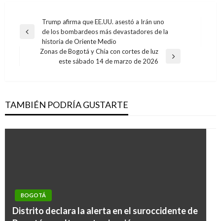
Navegación
Trump afirma que EE.UU. asestó a Irán uno
de los bombardeos más devastadores de la
de
Entrada
historia de Oriente Medio
anterior
entradas
Zonas de Bogotá y Chía con cortes de luz
Entrada
este sábado 14 de marzo de 2026
siguiente
TAMBIÉN PODRÍA GUSTARTE
BOGOTÁ
BOGOTÁ
Distrito declara la alerta en el suroccidente de
Bogotá es líder en movilidad en el mundo: