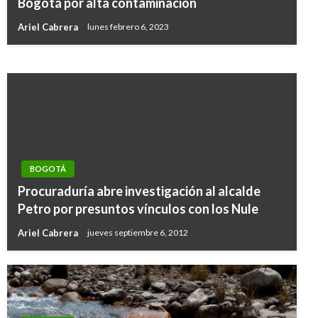
Bogotá por alta contaminación
Corporación Financiera Internacional
Ariel Cabrera
lunes febrero 6, 2023
Iván Briceño
viernes diciembre 20, 2019
BOGOTÁ
Procuraduría abre investigación al alcalde
Petro por presuntos vínculos con los Nule
Ariel Cabrera
jueves septiembre 6, 2012