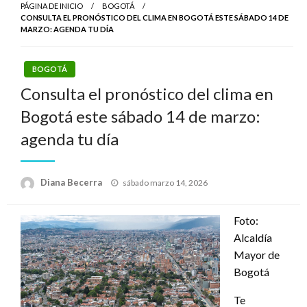
PÁGINA DE INICIO
BOGOTÁ
CONSULTA EL PRONÓSTICO DEL CLIMA EN BOGOTÁ ESTE SÁBADO 14 DE
MARZO: AGENDA TU DÍA
BOGOTÁ
Consulta el pronóstico del clima en
Bogotá este sábado 14 de marzo:
agenda tu día
Publicado
Diana Becerra
sábado marzo 14, 2026
el
Foto:
Alcaldía
Mayor de
Bogotá
Te