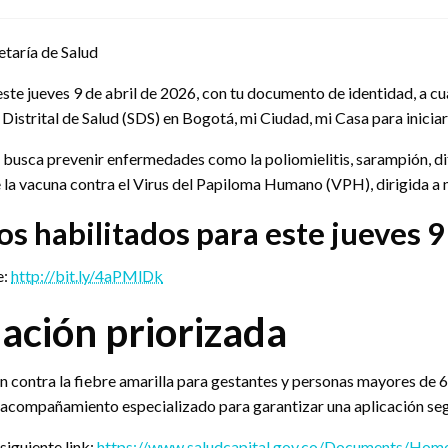
etaría de Salud
ste jueves 9 de abril de 2026, con tu documento de identidad, a cu
 Distrital de Salud (SDS) en Bogotá, mi Ciudad, mi Casa para inici
 busca prevenir enfermedades como la poliomielitis, sarampión, dift
 la vacuna contra el Virus del Papiloma Humano (VPH), dirigida a ni
s habilitados para este jueves 9
e:
http://bit.ly/4aPMlDk
ación priorizada
ón contra la fiebre amarilla para gestantes y personas mayores de 
y acompañamiento especializado para garantizar una aplicación se
siguiente link:
https://www.saludcapital.gov.co/Documents/Home