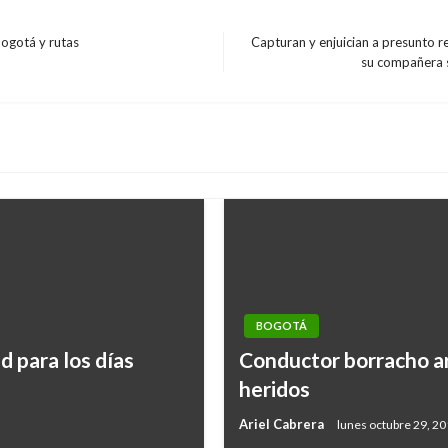
Bogotá y rutas
Capturan y enjuician a presunto 
Entrada
su compañera s
siguiente
BOGOTÁ
d para los días
Conductor borracho ar
heridos
Ariel Cabrera
lunes octubre 29, 2