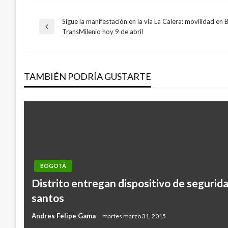
Sigue la manifestación en la vía La Calera: movilidad en 
Navegación
Entrada
TransMilenio hoy 9 de abril
anterior
de
TAMBIÉN PODRÍA GUSTARTE
entradas
BOGOTÁ
Distrito entregan dispositivo de segurida
santos
Andres Felipe Gama
martes marzo 31, 2015