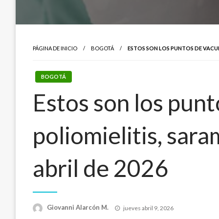
PÁGINA DE INICIO
BOGOTÁ
ESTOS SON LOS PUNTOS DE VACUNA
BOGOTÁ
Estos son los pun
poliomielitis, sara
abril de 2026
Publicado
Giovanni Alarcón M.
jueves abril 9, 2026
el