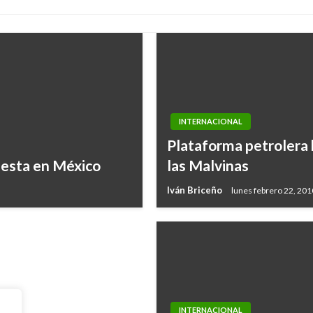
INTERNACIONAL
Plataforma petrolera 
 provocaría
fiesta en México
las Malvinas
Iván Briceño
lunes febrero 22, 201
INTERNACIONAL