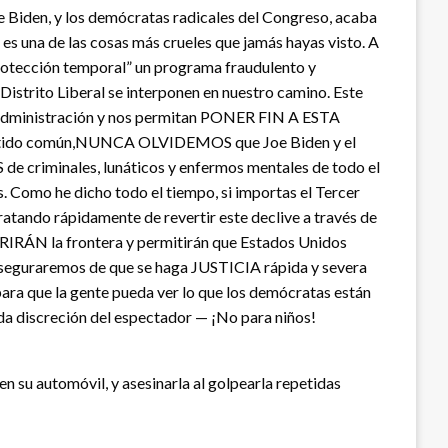
Joe Biden, y los demócratas radicales del Congreso, acaba
o es una de las cosas más crueles que jamás hayas visto. A
 protección temporal” un programa fraudulento y
istrito Liberal se interponen en nuestro camino. Este
mi administración y nos permitan PONER FIN A ESTA
entido común,NUNCA OLVIDEMOS que Joe Biden y el
e criminales, lunáticos y enfermos mentales de todo el
s. Como he dicho todo el tiempo, si importas el Tercer
ratando rápidamente de revertir este declive a través de
ABRIRÁN la frontera y permitirán que Estados Unidos
os aseguraremos de que se haga JUSTICIA rápida y severa
 para que la gente pueda ver lo que los demócratas están
da discreción del espectador — ¡No para niños!
en su automóvil, y asesinarla al golpearla repetidas