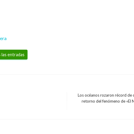
rera
 las entradas
Los océanos rozaron récord de ca
retorno del fenómeno de «El 
Entrada
siguiente