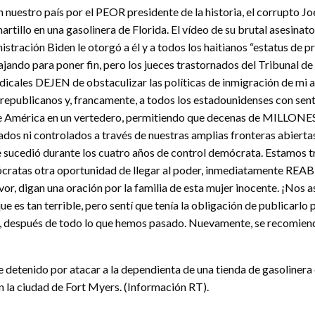
en nuestro país por el PEOR presidente de la historia, el corrupto 
rtillo en una gasolinera de Florida. El vídeo de su brutal asesinat
istración Biden le otorgó a él y a todos los haitianos “estatus de
do para poner fin, pero los jueces trastornados del Tribunal de D
 radicales DEJEN de obstaculizar las políticas de inmigración de 
ublicanos y, francamente, a todos los estadounidenses con s
e América en un vertedero, permitiendo que decenas de MILLONES d
ados ni controlados a través de nuestras amplias fronteras abierta
e sucedió durante los cuatro años de control demócrata. Estamos t
emócratas otra oportunidad de llegar al poder, inmediatamente RE
favor, digan una oración por la familia de esta mujer inocente. ¡N
e es tan terrible, pero sentí que tenía la obligación de publicarlo
ora, después de todo lo que hemos pasado. Nuevamente, se recomien
e detenido por atacar a la dependienta de una tienda de gasolinera 
en la ciudad de Fort Myers. (Información RT).