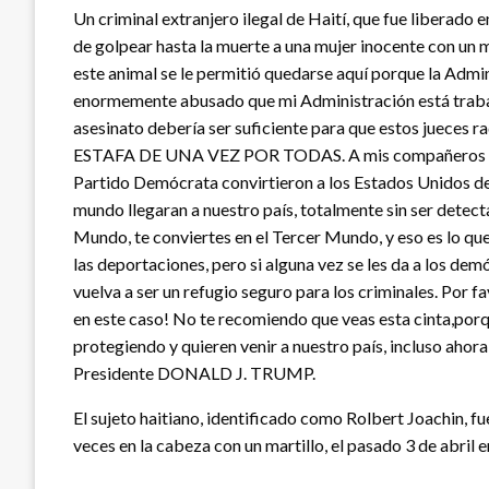
Un criminal extranjero ilegal de Haití, que fue liberado 
de golpear hasta la muerte a una mujer inocente con un ma
este animal se le permitió quedarse aquí porque la Admin
enormemente abusado que mi Administración está trabajan
asesinato debería ser suficiente para que estos jueces
ESTAFA DE UNA VEZ POR TODAS. A mis compañeros rep
Partido Demócrata convirtieron a los Estados Unidos d
mundo llegaran a nuestro país, totalmente sin ser detect
Mundo, te conviertes en el Tercer Mundo, y eso es lo qu
las deportaciones, pero si alguna vez se les da a los d
vuelva a ser un refugio seguro para los criminales. Por 
en este caso! No te recomiendo que veas esta cinta,porqu
protegiendo y quieren venir a nuestro país, incluso ah
Presidente DONALD J. TRUMP.
El sujeto haitiano, identificado como Rolbert Joachin, fu
veces en la cabeza con un martillo, el pasado 3 de abril 