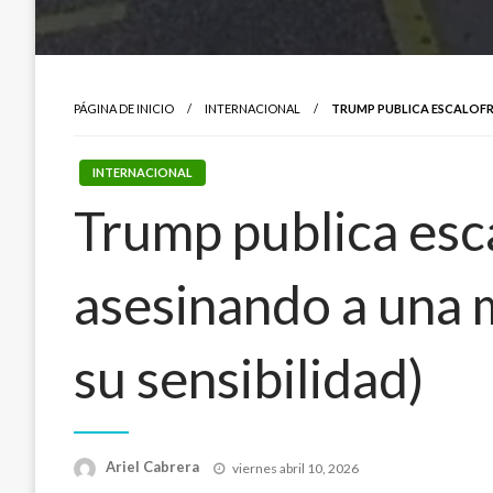
PÁGINA DE INICIO
INTERNACIONAL
TRUMP PUBLICA ESCALOFRI
INTERNACIONAL
Trump publica esc
asesinando a una 
su sensibilidad)
Publicado
Ariel Cabrera
viernes abril 10, 2026
el