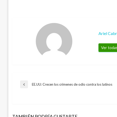
Ariel Cab
Ver todas
Navegación
EE.UU: Crecen los crímenes de odio contra los latinos
Entrada
anterior
de
entradas
TAMBIÉN PODRÍA GUSTARTE