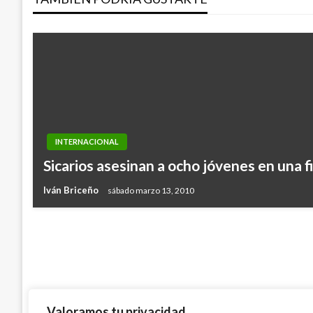
INTERNACIONAL
INTERNACIONAL
Fracaso de diálogo político en Venezuela
Sicarios asesinan a ocho jóvenes en una 
derramamiento de sangre: Papado
Iván Briceño
sábado marzo 13, 2010
Manuel Reyes Beltran
sábado noviembre 5, 2016
Valoramos tu privacidad.