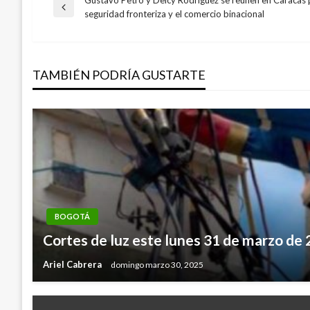
Gustavo Petro y Delcy Rodríguez se reúnen en Caracas p
Navegación
Entrada
seguridad fronteriza y el comercio binacional
anterior
de
TAMBIÉN PODRÍA GUSTARTE
entradas
BOGOTÁ
Cortes de luz este lunes 31 de marzo de
Ariel Cabrera
domingo marzo 30, 2025