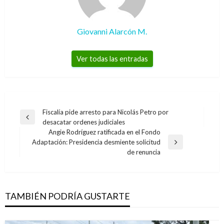
Giovanni Alarcón M.
Ver todas las entradas
Navegación
Fiscalía pide arresto para Nicolás Petro por
Entrada
desacatar ordenes judiciales
de
anterior
Angie Rodríguez ratificada en el Fondo
entradas
Adaptación: Presidencia desmiente solicitud
Entrada
de renuncia
siguiente
TAMBIÉN PODRÍA GUSTARTE