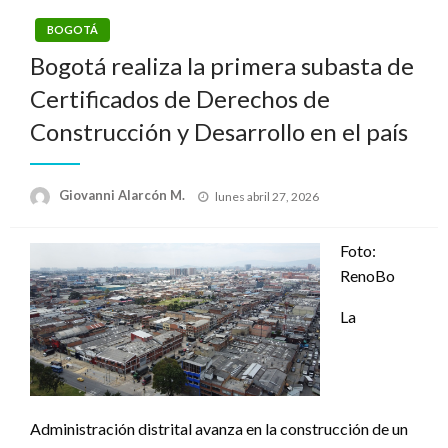
BOGOTÁ
Bogotá realiza la primera subasta de
Certificados de Derechos de
Construcción y Desarrollo en el país
Publicado
Giovanni Alarcón M.
lunes abril 27, 2026
el
Foto:
RenoBo
La
Administración distrital avanza en la construcción de un