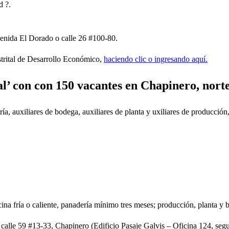
d ?.
avenida El Dorado o calle 26 #100-80.
istrital de Desarrollo Económico,
haciendo clic o ingresando aquí.
al’ con con 150 vacantes en Chapinero, nort
ía, auxiliares de bodega, auxiliares de planta y uxiliares de producción
na fría o caliente, panadería mínimo tres meses; producción, planta y
la calle 59 #13-33, Chapinero (Edificio Pasaje Galvis – Oficina 124, seg