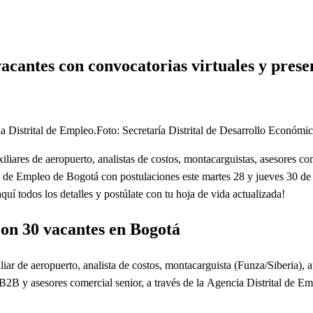
catorias virtuales y presenciales este martes 28 y jueves 30 de abr
acantes con convocatorias virtuales y presen
Foto: Secretaría Distrital de Desarrollo Económic
iares de aeropuerto, analistas de costos, montacarguistas, asesores come
 de Empleo de Bogotá con postulaciones este martes 28 y jueves 30 de abr
 todos los detalles y postúlate con tu hoja de vida actualizada!
con 30 vacantes en Bogotá
ar de aeropuerto, analista de costos, montacarguista (Funza/Siberia), aux
B2B y asesores comercial senior,
a través de la Agencia Distrital de