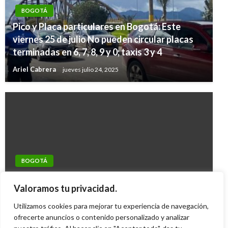
BOGOTÁ
Pico y Placa particulares en Bogotá: Este
viernes 25 de julio No pueden circular placas
terminadas en 6, 7, 8, 9 y 0; taxis 3 y 4
Ariel Cabrera
jueves julio 24, 2025
BOGOTÁ
BOGOTÁ
Por 15 millones 941 mil pesos se subastó el
Distrito pide a Gobierno revisar el
sexto lote de vehículos abandonados en los
Valoramos tu privacidad.
reclutamiento indiscriminado del Ejército
patios de Bogotá
Utilizamos cookies para mejorar tu experiencia de navegación,
Iván Briceño
viernes septiembre 26, 2014
ofrecerte anuncios o contenido personalizado y analizar
Giovanni Alarcón M.
viernes mayo 10, 2019