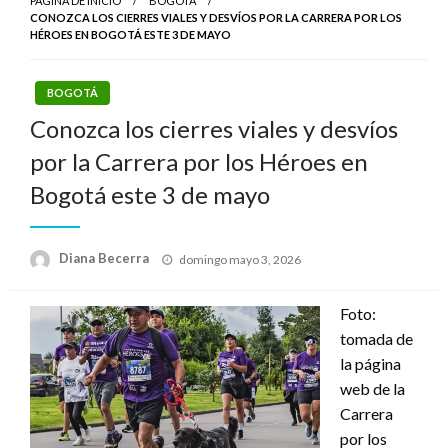
PÁGINA DE INICIO
BOGOTÁ
CONOZCA LOS CIERRES VIALES Y DESVÍOS POR LA CARRERA POR LOS
HÉROES EN BOGOTÁ ESTE 3 DE MAYO
BOGOTÁ
Conozca los cierres viales y desvíos
por la Carrera por los Héroes en
Bogotá este 3 de mayo
Publicado
Diana Becerra
domingo mayo 3, 2026
el
Foto:
tomada de
la página
web de la
Carrera
por los