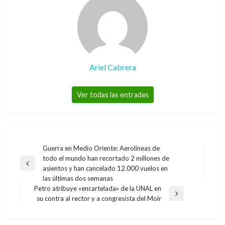
Ariel Cabrera
Ver todas las entradas
Navegación
Guerra en Medio Oriente: Aerolíneas de
todo el mundo han recortado 2 millones de
de
Entrada
asientos y han cancelado 12.000 vuelos en
entradas
anterior
las últimas dos semanas
Petro atribuye «encartelada» de la UNAL en
Entrada
su contra al rector y a congresista del Moir
siguiente
NACIONAL
NACIONAL