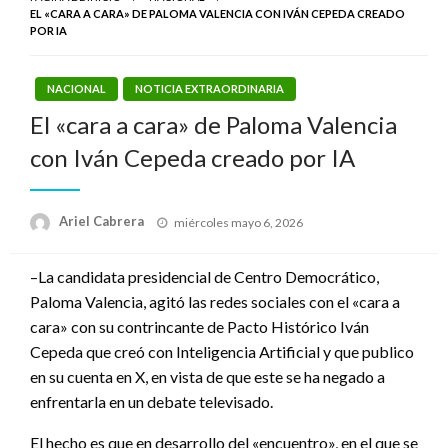
EL «CARA A CARA» DE PALOMA VALENCIA CON IVÁN CEPEDA CREADO
POR IA
NACIONAL
NOTICIA EXTRAORDINARIA
El «cara a cara» de Paloma Valencia
con Iván Cepeda creado por IA
Publicado
Ariel Cabrera
miércoles mayo 6, 2026
el
–La candidata presidencial de Centro Democrático,
Paloma Valencia, agitó las redes sociales con el «cara a
cara» con su contrincante de Pacto Histórico Iván
Cepeda que creó con Inteligencia Artificial y que publico
en su cuenta en X, en vista de que este se ha negado a
enfrentarla en un debate televisado.
El hecho es que en desarrollo del «encuentro», en el que se