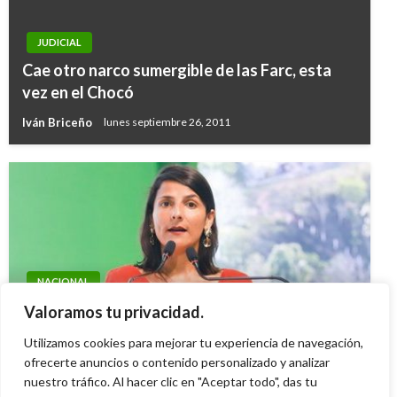
JUDICIAL
Cae otro narco sumergible de las Farc, esta
vez en el Chocó
Iván Briceño
lunes septiembre 26, 2011
NACIONAL
Gobierno Nacional desmiente
Valoramos tu privacidad.
desabastecimiento de gas en el país
Utilizamos cookies para mejorar tu experiencia de navegación,
Ariel Cabrera
ofrecerte anuncios o contenido personalizado y analizar
jueves mayo 25, 2023
nuestro tráfico. Al hacer clic en "Aceptar todo", das tu