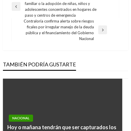
familiar o la adopción de niñas, niños y
de
Entrada
adolescentes concentrados en hogares de
entradas
anterior
paso y centros de emergencia
Contraloría confirma alerta sobre riesgos
ficales por irregular manejo de la deuda
Entrada
pública y el financiamiento del Gobierno
siguiente
Nacional
TAMBIÉN PODRÍA GUSTARTE
NACIONAL
Hoy o mañana tendrán que ser capturados los