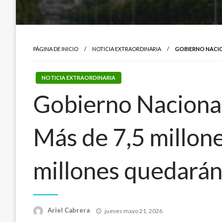
PÁGINA DE INICIO
NOTICIA EXTRAORDINARIA
GOBIERNO NACION
NOTICIA EXTRAORDINARIA
Gobierno Nacional 
Más de 7,5 millone
millones quedarán 
Publicado
Ariel Cabrera
jueves mayo 21, 2026
el