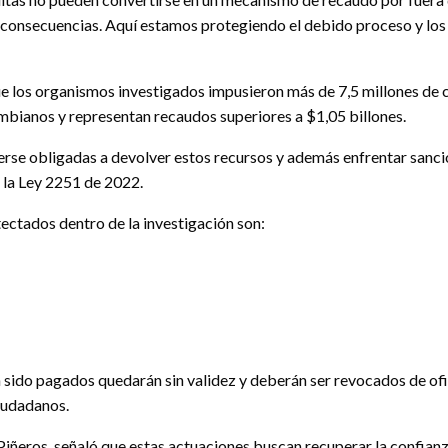
s consecuencias. Aquí estamos protegiendo el debido proceso y los
ue los organismos investigados impusieron más de 7,5 millones d
mbianos y representan recaudos superiores a $1,05 billones.
erse obligadas a devolver estos recursos y además enfrentar sancio
n la Ley 2251 de 2022.
ctados dentro de la investigación son:
ido pagados quedarán sin validez y deberán ser revocados de ofic
iudadanos.
Piñeros, señaló que estas actuaciones buscan recuperar la confian