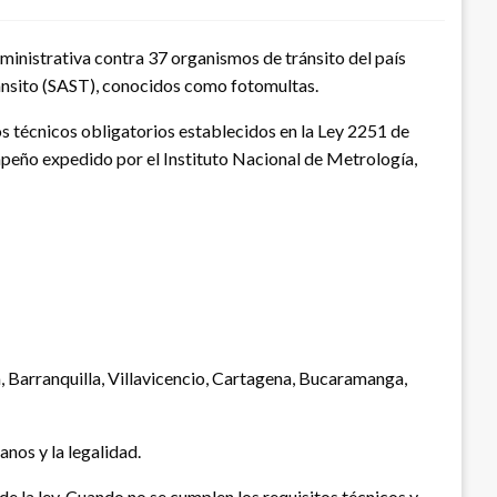
ministrativa contra 37 organismos de tránsito del país
ánsito (SAST), conocidos como fotomultas.
s técnicos obligatorios establecidos en la Ley 2251 de
peño expedido por el Instituto Nacional de Metrología,
, Barranquilla, Villavicencio, Cartagena, Bucaramanga,
nos y la legalidad.
e la ley. Cuando no se cumplen los requisitos técnicos y