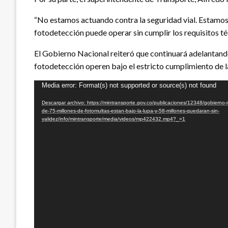
“No estamos actuando contra la seguridad vial. Estamos 
fotodetección puede operar sin cumplir los requisitos téc
El Gobierno Nacional reiteró que continuará adelantando
fotodetección operen bajo el estricto cumplimiento de la
Reproductor
Media error: Format(s) not supported or source(s) not found
de
Descargar archivo: https://mintransporte.gov.co/publicaciones/12348/gobierno-
vídeo
de-75-millones-de-fotomultas-estan-bajo-la-lupa-y-58-millones-quedaran-sin-
validez/info/mintransporte/media/videos/mp422432.mp4?_=1