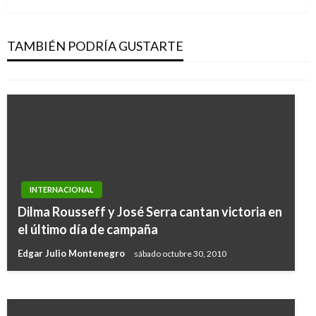
Falla en WhatsApp Web compromete
seguridad de los usuarios
TAMBIÉN PODRÍA GUSTARTE
Mary Gomez
viernes enero 30, 2015
CIENCIA Y TECNOLOGÍA
INTERNACIONAL
Satélites de telecomunicaciones abren una
Dilma Rousseff y José Serra cantan victoria en
oportunidad rápida para detectar el cáncer de
el último día de campaña
seno
Edgar Julio Montenegro
sábado octubre 30, 2010
Juan Sebastián Obando
viernes septiembre 12, 2014