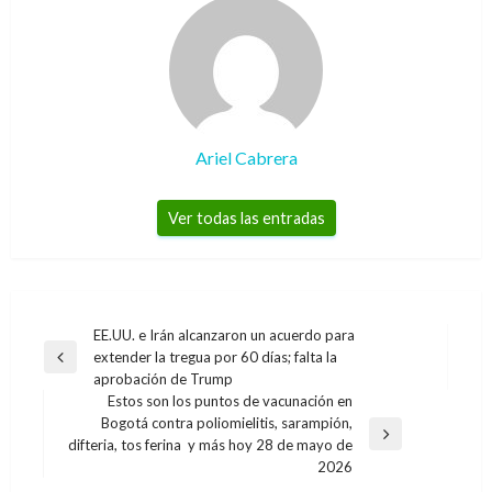
Ariel Cabrera
Ver todas las entradas
Navegación
EE.UU. e Irán alcanzaron un acuerdo para
extender la tregua por 60 días; falta la
de
Entrada
aprobación de Trump
anterior
entradas
Estos son los puntos de vacunación en
Bogotá contra poliomielitis, sarampión,
Entrada
difteria, tos ferina y más hoy 28 de mayo de
siguiente
2026
CIENCIA Y TECNOLOGÍA