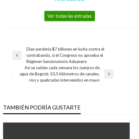
Ver todas las entradas
Navegación
Dian perdería $7 billones en lucha contra el
contrabando, si el Congreso no aprueba el
de
Entrada
Régimen Sancionatorio Aduanero
anterior
entradas
Así se cuidan cada semana los cuerpos de
agua de Bogotá: 10,5 kilómetros de canales,
Entrada
ríos y quebradas intervenidos en mayo
siguiente
TAMBIÉN PODRÍA GUSTARTE