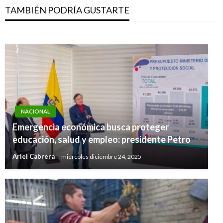
en la cárcel de Cartagena
TAMBIÉN PODRÍA GUSTARTE
Iván Briceño
martes septiembre 25, 2018
NACIONAL
Emergencia económica busca proteger
educación, salud y empleo: presidente Petro
Ariel Cabrera
miércoles diciembre 24, 2025