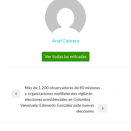
Ariel Cabrera
Ver todas las entradas
Navegación
Más de 1.200 observadores de 80 misiones
y organizaciones multilaterales vigilarán
de
Entrada
elecciones presidenciales en Colombia
anterior
entradas
Venezuela: Edmundo González pide nuevas
Entrada
elecciones
siguiente
NACIONAL
Viral: ‘La Madame’ bailando junto a Eddy Jay