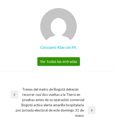
Giovanni Alarcón M.
Ver todas las entradas
Navegación
Trenes del metro de Bogotá deberán
recorrer casi dos vueltas a la Tierra en
de
Entrada
pruebas antes de su operación comercial
anterior
entradas
Bogotá activa alerta amarilla hospitalaria
por jornada electoral de este domingo 31 de
Entrada
mayo