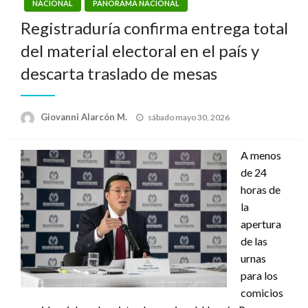
NACIONAL
PANORAMA NACIONAL
Registraduría confirma entrega total
del material electoral en el país y
descarta traslado de mesas
Publicado
Giovanni Alarcón M.
sábado mayo 30, 2026
el
A menos
de 24
horas de
la
apertura
de las
urnas
para los
comicios