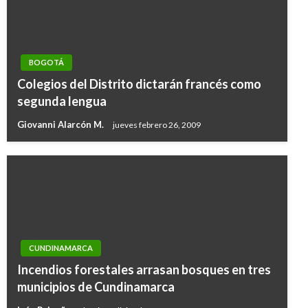
BOGOTÁ
Colegios del Distrito dictarán francés como
segunda lengua
Giovanni Alarcón M.
jueves febrero 26, 2009
CUNDINAMARCA
BOGOTÁ
Incendios forestales arrasan bosques en tres
Cierres totales de vías en la Zona Rosa por
municipios de Cundinamarca
mantenimiento de la red peatonal