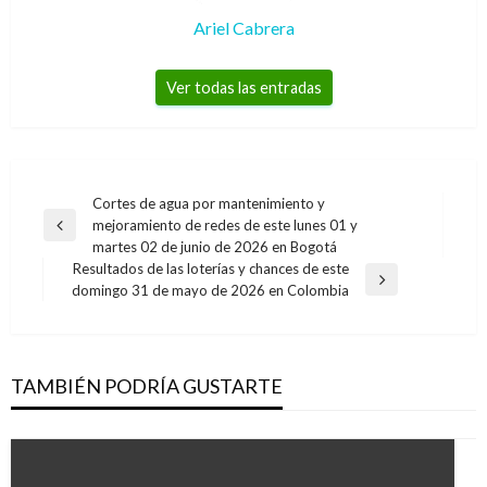
Ariel Cabrera
Ver todas las entradas
Navegación
Cortes de agua por mantenimiento y
mejoramiento de redes de este lunes 01 y
de
Entrada
martes 02 de junio de 2026 en Bogotá
anterior
entradas
Resultados de las loterías y chances de este
Entrada
domingo 31 de mayo de 2026 en Colombia
siguiente
TAMBIÉN PODRÍA GUSTARTE