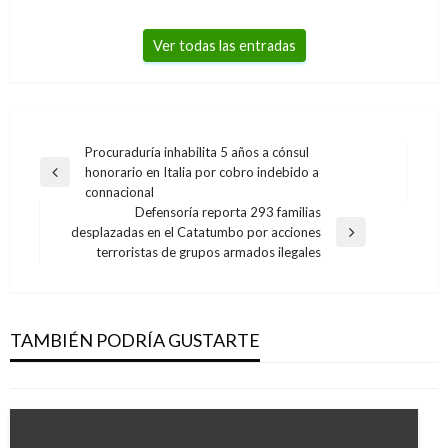
Ver todas las entradas
Navegación
Procuraduría inhabilita 5 años a cónsul
honorario en Italia por cobro indebido a
de
Entrada
connacional
anterior
entradas
Defensoría reporta 293 familias
desplazadas en el Catatumbo por acciones
Entrada
terroristas de grupos armados ilegales
siguiente
NACIONAL
Resultados del Baloto, loterías y chances de
este miércoles 22 de noviembre en Colombia
TAMBIÉN PODRÍA GUSTARTE
Ariel Cabrera
jueves noviembre 23, 2017