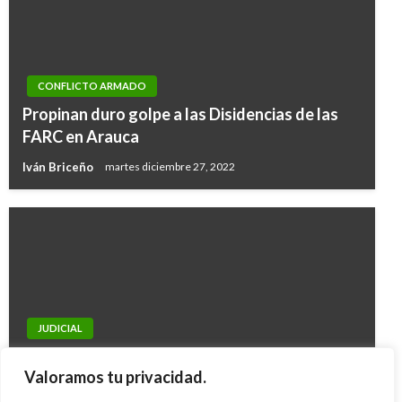
CONFLICTO ARMADO
Propinan duro golpe a las Disidencias de las
FARC en Arauca
Iván Briceño
martes diciembre 27, 2022
NACIONAL
JUDICIAL
En Santander, Unidad de Víctimas firma
Imputarán cargos a testigos falsos del
convenio para facilitar a víctimas el acceso a la
Valoramos tu privacidad.
proceso Silvia Gette
educación superior