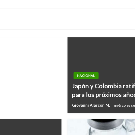
siguiente
protección y
genas
NACIONAL
Japón y Colombia rati
para los próximos año
Giovanni Alarcón M.
miércoles se