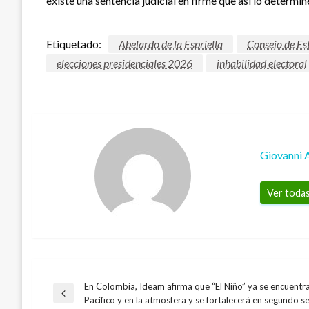
existe una sentencia judicial en firme que así lo determi
Etiquetado:
Abelardo de la Espriella
Consejo de Es
elecciones presidenciales 2026
inhabilidad electoral
Giovanni 
Ver todas
En Colombia, Ideam afirma que “El Niño” ya se encuentra
Navegación
Entrada
Pacífico y en la atmosfera y se fortalecerá en segundo 