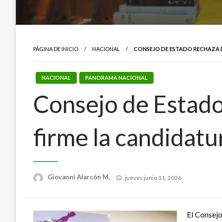
PÁGINA DE INICIO
NACIONAL
CONSEJO DE ESTADO RECHAZA D
NACIONAL
PANORAMA NACIONAL
Consejo de Estado
firme la candidatu
Publicado
Giovanni Alarcón M.
jueves junio 11, 2026
el
El Consejo