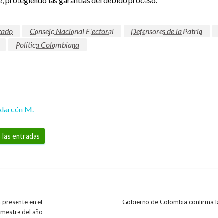
ne, protegiendo las garantías del debido proceso.
tado
Consejo Nacional Electoral
Defensores de la Patria
Política Colombiana
Alarcón M.
 las entradas
 presente en el
Gobierno de Colombia confirma la
Entrada
semestre del año