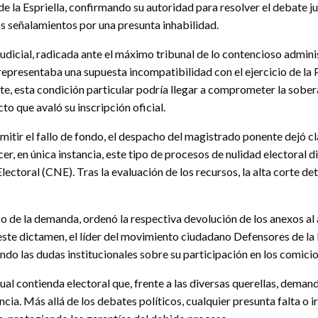
e la Espriella, confirmando su autoridad para resolver el debate jur
os señalamientos por una presunta inhabilidad.
judicial, radicada ante el máximo tribunal de lo contencioso admin
representaba una supuesta incompatibilidad con el ejercicio de la 
, esta condición particular podría llegar a comprometer la soberan
cto que avaló su inscripción oficial.
mitir el fallo de fondo, el despacho del magistrado ponente dejó c
er, en única instancia, este tipo de procesos de nulidad electoral 
lectoral (CNE).
Tras la evaluación de los recursos, la alta corte d
zo de la demanda, ordenó la respectiva devolución de los anexos al
ste dictamen, el líder del movimiento ciudadano Defensores de la 
do las dudas institucionales sobre su participación en los comicio
ual contienda electoral que, frente a las diversas querellas, deman
cia. Más allá de los debates políticos, cualquier presunta falta o