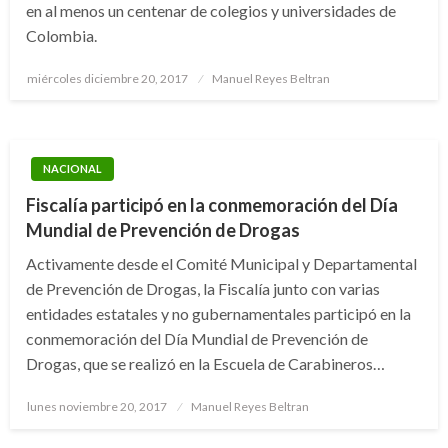
en al menos un centenar de colegios y universidades de
Colombia.
Publicado
miércoles diciembre 20, 2017
Manuel Reyes Beltran
el
NACIONAL
Fiscalía participó en la conmemoración del Día
Mundial de Prevención de Drogas
Activamente desde el Comité Municipal y Departamental
de Prevención de Drogas, la Fiscalía junto con varias
entidades estatales y no gubernamentales participó en la
conmemoración del Día Mundial de Prevención de
Drogas, que se realizó en la Escuela de Carabineros…
Publicado
lunes noviembre 20, 2017
Manuel Reyes Beltran
el
JUDICIAL