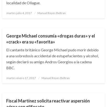
localidad de Ollague.
Publicado
martes julio 4, 2017
Manuel Reyes Beltran
el
ENTRETENIMIENTO
George Michael consumía «drogas duras» y el
«crack» era su «favorita»
El cantante británico George Michael pudo morir debido
a una sobredosis accidental de estupefacientes y alcohol,
según declaró su amigo Andros Georgiou a la cadena
BBC.
Publicado
martes enero 17, 2017
Manuel Reyes Beltran
el
NACIONAL
Fiscal Martínez solicita reactivar aspersión
aérea con glifosato