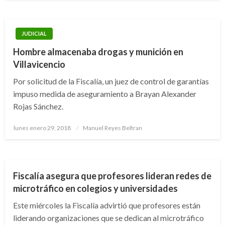
JUDICIAL
Hombre almacenaba drogas y munición en
Villavicencio
Por solicitud de la Fiscalía, un juez de control de garantías
impuso medida de aseguramiento a Brayan Alexander
Rojas Sánchez.
Publicado
lunes enero 29, 2018
Manuel Reyes Beltran
el
NOTICIA EXTRAORDINARIA
Fiscalía asegura que profesores lideran redes de
microtráfico en colegios y universidades
Este miércoles la Fiscalía advirtió que profesores están
liderando organizaciones que se dedican al microtráfico