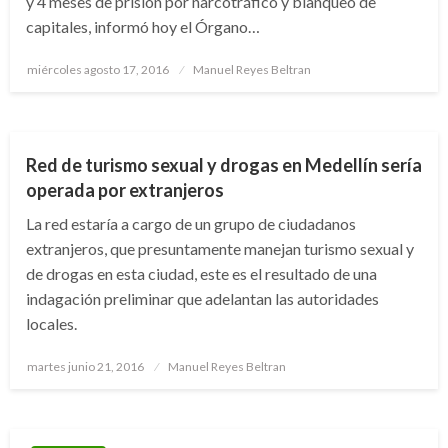
y 4 meses de prisión por narcotráfico y blanqueo de
capitales, informó hoy el Órgano…
Publicado
miércoles agosto 17, 2016
Manuel Reyes Beltran
el
ANTIOQUIA
NACIONAL
Red de turismo sexual y drogas en Medellín sería
operada por extranjeros
La red estaría a cargo de un grupo de ciudadanos
extranjeros, que presuntamente manejan turismo sexual y
de drogas en esta ciudad, este es el resultado de una
indagación preliminar que adelantan las autoridades
locales.
Publicado
martes junio 21, 2016
Manuel Reyes Beltran
el