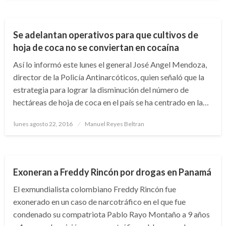
NACIONAL
Se adelantan operativos para que cultivos de
hoja de coca no se conviertan en cocaína
Así lo informó este lunes el general José Angel Mendoza,
director de la Policía Antinarcóticos, quien señaló que la
estrategia para lograr la disminución del número de
hectáreas de hoja de coca en el país se ha centrado en la…
Publicado
lunes agosto 22, 2016
Manuel Reyes Beltran
el
JUDICIAL
Exoneran a Freddy Rincón por drogas en Panamá
El exmundialista colombiano Freddy Rincón fue
exonerado en un caso de narcotráfico en el que fue
condenado su compatriota Pablo Rayo Montaño a 9 años