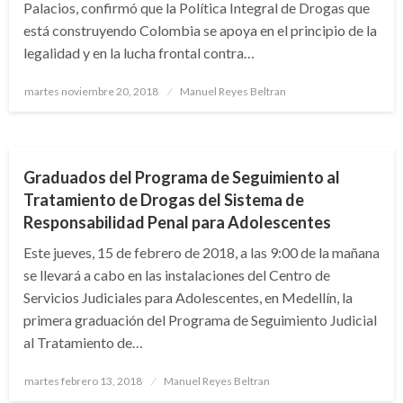
Palacios, confirmó que la Política Integral de Drogas que
está construyendo Colombia se apoya en el principio de la
legalidad y en la lucha frontal contra…
Publicado
martes noviembre 20, 2018
Manuel Reyes Beltran
el
JUDICIAL
Graduados del Programa de Seguimiento al
Tratamiento de Drogas del Sistema de
Responsabilidad Penal para Adolescentes
Este jueves, 15 de febrero de 2018, a las 9:00 de la mañana
se llevará a cabo en las instalaciones del Centro de
Servicios Judiciales para Adolescentes, en Medellín, la
primera graduación del Programa de Seguimiento Judicial
al Tratamiento de…
Publicado
martes febrero 13, 2018
Manuel Reyes Beltran
el