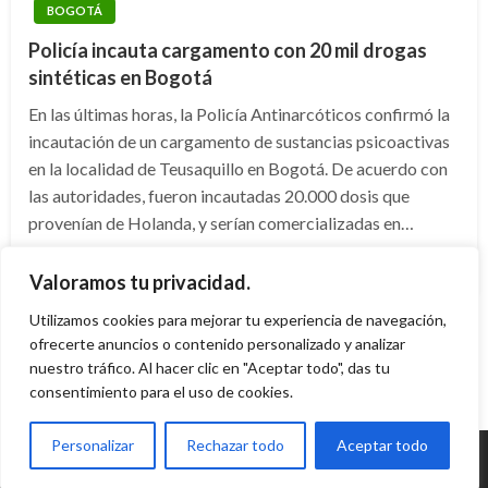
BOGOTÁ
Policía incauta cargamento con 20 mil drogas
sintéticas en Bogotá
En las últimas horas, la Policía Antinarcóticos confirmó la
incautación de un cargamento de sustancias psicoactivas
en la localidad de Teusaquillo en Bogotá. De acuerdo con
las autoridades, fueron incautadas 20.000 dosis que
provenían de Holanda, y serían comercializadas en…
Publicado
martes noviembre 3, 2015
Andres Felipe Gama
Valoramos tu privacidad.
el
Utilizamos cookies para mejorar tu experiencia de navegación,
ofrecerte anuncios o contenido personalizado y analizar
nuestro tráfico. Al hacer clic en "Aceptar todo", das tu
consentimiento para el uso de cookies.
Personalizar
Rechazar todo
Aceptar todo
© Radio Santa Fe 1070 am