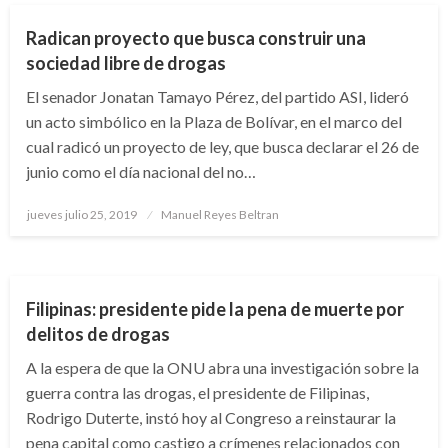
Radican proyecto que busca construir una
sociedad libre de drogas
El senador Jonatan Tamayo Pérez, del partido ASI, lideró
un acto simbólico en la Plaza de Bolívar, en el marco del
cual radicó un proyecto de ley, que busca declarar el 26 de
junio como el día nacional del no…
Publicado
jueves julio 25, 2019
Manuel Reyes Beltran
el
NOTICIA EXTRAORDINARIA
Filipinas: presidente pide la pena de muerte por
delitos de drogas
A la espera de que la ONU abra una investigación sobre la
guerra contra las drogas, el presidente de Filipinas,
Rodrigo Duterte, instó hoy al Congreso a reinstaurar la
pena capital como castigo a crímenes relacionados con