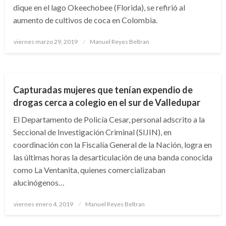
dique en el lago Okeechobee (Florida), se refirió al
aumento de cultivos de coca en Colombia.
Publicado
viernes marzo 29, 2019
Manuel Reyes Beltran
el
JUDICIAL
Capturadas mujeres que tenían expendio de
drogas cerca a colegio en el sur de Valledupar
El Departamento de Policía Cesar, personal adscrito a la
Seccional de Investigación Criminal (SIJIN), en
coordinación con la Fiscalía General de la Nación, logra en
las últimas horas la desarticulación de una banda conocida
como La Ventanita, quienes comercializaban
alucinógenos…
Publicado
viernes enero 4, 2019
Manuel Reyes Beltran
el
NOTICIA EXTRAORDINARIA