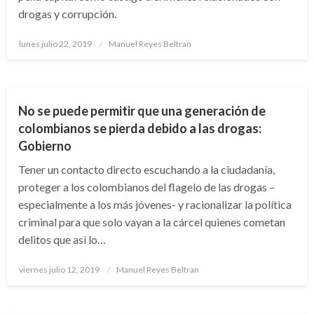
drogas y corrupción.
Publicado
lunes julio 22, 2019
Manuel Reyes Beltran
el
NOTICIA EXTRAORDINARIA
No se puede permitir que una generación de
colombianos se pierda debido a las drogas:
Gobierno
Tener un contacto directo escuchando a la ciudadanía,
proteger a los colombianos del flagelo de las drogas –
especialmente a los más jóvenes- y racionalizar la política
criminal para que solo vayan a la cárcel quienes cometan
delitos que así lo…
Publicado
viernes julio 12, 2019
Manuel Reyes Beltran
el
BOGOTÁ