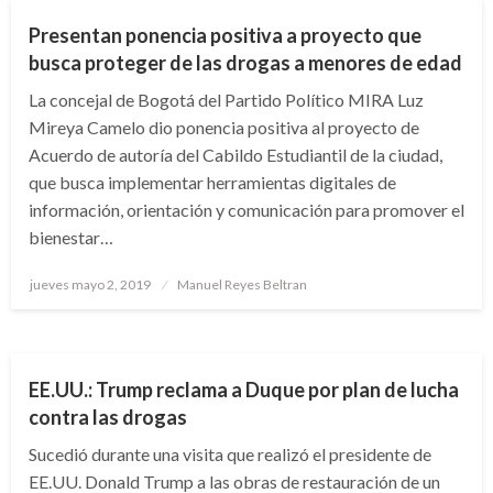
Presentan ponencia positiva a proyecto que
busca proteger de las drogas a menores de edad
La concejal de Bogotá del Partido Político MIRA Luz
Mireya Camelo dio ponencia positiva al proyecto de
Acuerdo de autoría del Cabildo Estudiantil de la ciudad,
que busca implementar herramientas digitales de
información, orientación y comunicación para promover el
bienestar…
Publicado
jueves mayo 2, 2019
Manuel Reyes Beltran
el
NOTICIA EXTRAORDINARIA
EE.UU.: Trump reclama a Duque por plan de lucha
contra las drogas
Sucedió durante una visita que realizó el presidente de
EE.UU. Donald Trump a las obras de restauración de un