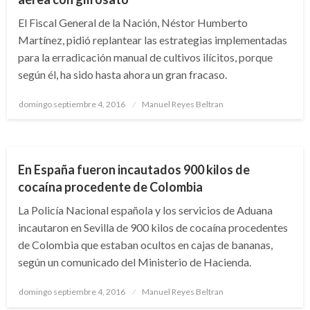
El Fiscal General de la Nación, Néstor Humberto
Martínez, pidió replantear las estrategias implementadas
para la erradicación manual de cultivos ilícitos, porque
según él, ha sido hasta ahora un gran fracaso.
Publicado
domingo septiembre 4, 2016
Manuel Reyes Beltran
el
JUDICIAL
En España fueron incautados 900 kilos de
cocaína procedente de Colombia
La Policía Nacional española y los servicios de Aduana
incautaron en Sevilla de 900 kilos de cocaína procedentes
de Colombia que estaban ocultos en cajas de bananas,
según un comunicado del Ministerio de Hacienda.
Publicado
domingo septiembre 4, 2016
Manuel Reyes Beltran
el