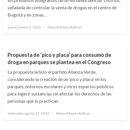
los presuntos integrantes de la red delincuencial ‘Distrito’,
señalada de controlar la venta de drogas en el centro de
Bogotá y en zonas…
Publicado
jueves enero 2, 2020
Manuel Reyes Beltran
el
NOTICIA EXTRAORDINARIA
Propuesta de ‘pico y placa’ para consumo de
droga en parques se plantea en el Congreso
La propuesta la hizo el partido Alianza Verde,
considerando la creación de un ‘pico y placa’ en los
parques, entornos escolares y otros espacios públicos
para ingerir sustancias sin afectar los derechos de las
personas que lo practican.
Publicado
miércoles agosto 21, 2019
Manuel Reyes Beltran
el
POLÍTICA