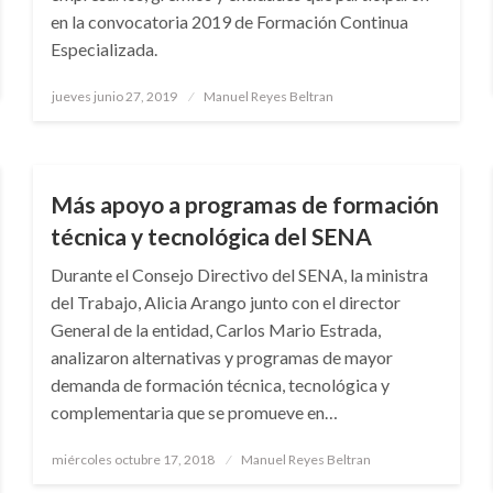
en la convocatoria 2019 de Formación Continua
Especializada.
Publicado
jueves junio 27, 2019
Manuel Reyes Beltran
el
NACIONAL
Más apoyo a programas de formación
técnica y tecnológica del SENA
Durante el Consejo Directivo del SENA, la ministra
del Trabajo, Alicia Arango junto con el director
General de la entidad, Carlos Mario Estrada,
analizaron alternativas y programas de mayor
demanda de formación técnica, tecnológica y
complementaria que se promueve en…
Publicado
miércoles octubre 17, 2018
Manuel Reyes Beltran
el