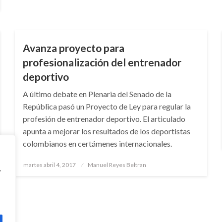
DEPORTES
Avanza proyecto para
profesionalización del entrenador
deportivo
A último debate en Plenaria del Senado de la
República pasó un Proyecto de Ley para regular la
profesión de entrenador deportivo. El articulado
apunta a mejorar los resultados de los deportistas
colombianos en certámenes internacionales.
Publicado
martes abril 4, 2017
Manuel Reyes Beltran
,
el