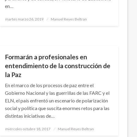
en…
Publicado
martes marzo 26, 2019
Manuel Reyes Beltran
el
NACIONAL
Formarán a profesionales en
entendimiento de la construcción de
la Paz
En el marco de los procesos de paz entre el
Gobierno Nacional y las guerrillas de las FARC y el
ELN, el país enfrentó un escenario de polarización
social y política que suscita enormes retos para las
distintas iniciativas de…
Publicado
miércoles octubre 18, 2017
Manuel Reyes Beltran
el