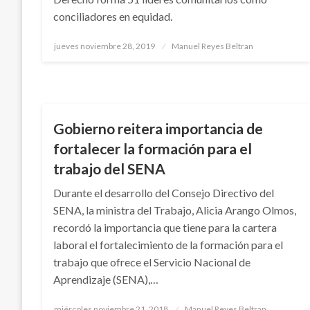
conciliadores en equidad.
Publicado
jueves noviembre 28, 2019
Manuel Reyes Beltran
el
NACIONAL
Gobierno reitera importancia de
fortalecer la formación para el
trabajo del SENA
Durante el desarrollo del Consejo Directivo del
SENA, la ministra del Trabajo, Alicia Arango Olmos,
recordó la importancia que tiene para la cartera
laboral el fortalecimiento de la formación para el
trabajo que ofrece el Servicio Nacional de
Aprendizaje (SENA),…
Publicado
miércoles noviembre 21, 2018
Manuel Reyes Beltran