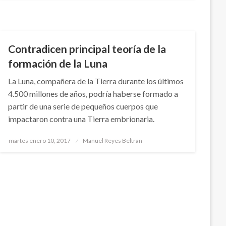
CIENCIA Y TECNOLOGÍA
Contradicen principal teoría de la
formación de la Luna
La Luna, compañera de la Tierra durante los últimos
4.500 millones de años, podría haberse formado a
partir de una serie de pequeños cuerpos que
impactaron contra una Tierra embrionaria.
Publicado
martes enero 10, 2017
Manuel Reyes Beltran
el