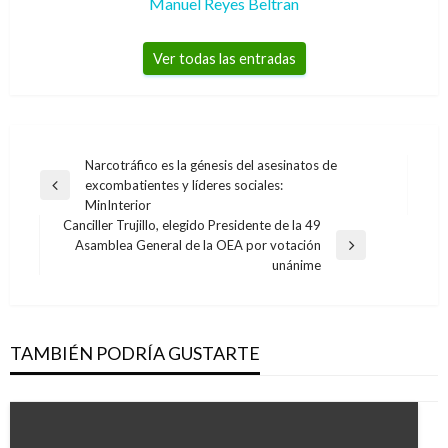
Manuel Reyes Beltran
Ver todas las entradas
Navegación
Narcotráfico es la génesis del asesinatos de
excombatientes y líderes sociales:
de
Entrada
MinInterior
anterior
entradas
Canciller Trujillo, elegido Presidente de la 49
Asamblea General de la OEA por votación
Entrada
unánime
siguiente
TAMBIÉN PODRÍA GUSTARTE