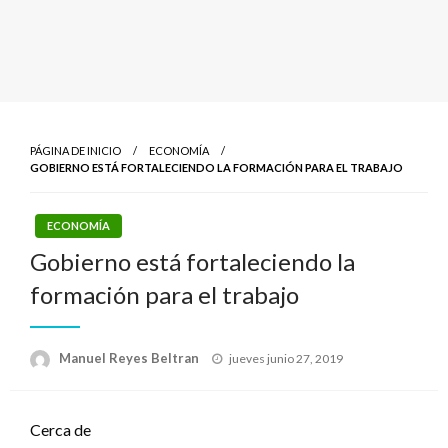
PÁGINA DE INICIO
ECONOMÍA
GOBIERNO ESTÁ FORTALECIENDO LA FORMACIÓN PARA EL TRABAJO
ECONOMÍA
Gobierno está fortaleciendo la
formación para el trabajo
Publicado
Manuel Reyes Beltran
jueves junio 27, 2019
el
Cerca de