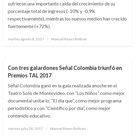
sufrieron una importante caída del crecimiento de su
porcentaje total de ingresos (-10% y -0,9%
respectivamente), mientras los nuevos medios han crecido
fuertemente (+72%).
Publicado
martes agosto 8, 2017
Manuel Reyes Beltran
el
ARTE Y GENTE
ENTRETENIMIENTO
Con tres galardones Señal Colombia triunfó en
Premios TAL 2017
Señal Colombia ganó en la gala realizada anoche en el
Teatro Solís de Montevideo, con “Los Niños” como mejor
documental unitario; “El día que”, como mejor programa
periodístico y con “Científico por día”, como mejor
contenido educativo.
Publicado
viernes julio 28, 2017
Manuel Reyes Beltran
el