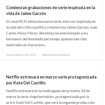
Comienzan grabaciones de serie inspirada en la
vida de Jaime Garzón
El canal RCN alista una nueva serie, esta vez inspirada en
la vida del crítico político y humorista Jaime Garzón. Juan
Carlos Pérez Flórez, libretista, ha entrevistado a los
hermanos del inmolado personaje, quienes han sido
esenciales en el proceso…
Publicado
jueves febrero 16, 2017
Manuel Reyes Beltran
el
ENTRETENIMIENTO
FARÁNDULA
Netflix estrenará en marzo serie protagonizada
por Kate Del Castillo
Netflix estrenará en la madrugada del próximo 24 de
marzo la serie «Ingobernable», protagonizada por la
actriz Kate Del Castillo, que será la segunda producción