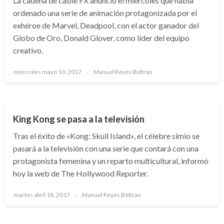
La cadena de cable FX anunció el miércoles que había
ordenado una serie de animación protagonizada por el
exhéroe de Marvel, Deadpool, con el actor ganador del
Globo de Oro, Donald Glover, como líder del equipo
creativo.
Publicado
miércoles mayo 10, 2017
Manuel Reyes Beltran
el
ENTRETENIMIENTO
King Kong se pasa a la televisión
Tras el éxito de «Kong: Skull Island», el célebre simio se
pasará a la televisión con una serie que contará con una
protagonista femenina y un reparto multicultural, informó
hoy la web de The Hollywood Reporter.
Publicado
martes abril 18, 2017
Manuel Reyes Beltran
el
CIENCIA Y TECNOLOGÍA