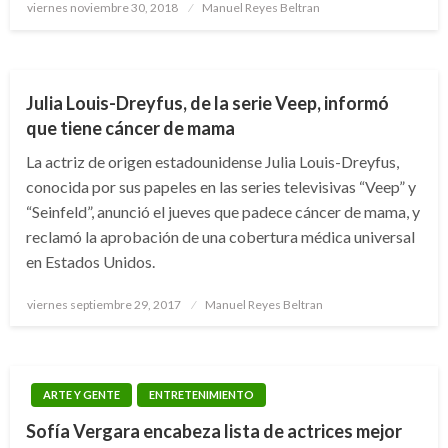
Publicado
viernes noviembre 30, 2018
Manuel Reyes Beltran
el
ARTE Y GENTE
ENTRETENIMIENTO
Julia Louis-Dreyfus, de la serie Veep, informó
que tiene cáncer de mama
La actriz de origen estadounidense Julia Louis-Dreyfus,
conocida por sus papeles en las series televisivas “Veep” y
“Seinfeld”, anunció el jueves que padece cáncer de mama, y
reclamó la aprobación de una cobertura médica universal
en Estados Unidos.
Publicado
viernes septiembre 29, 2017
Manuel Reyes Beltran
el
ARTE Y GENTE
ENTRETENIMIENTO
Sofía Vergara encabeza lista de actrices mejor