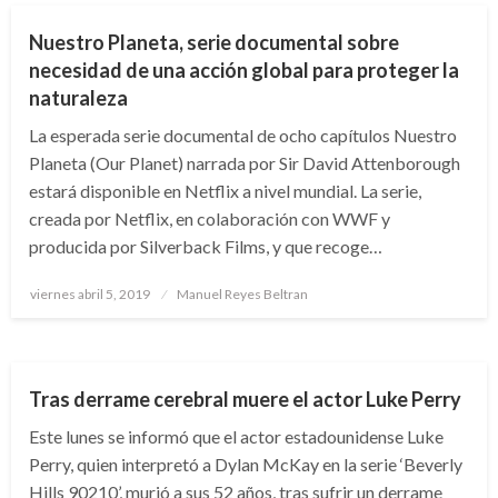
Nuestro Planeta, serie documental sobre
necesidad de una acción global para proteger la
naturaleza
La esperada serie documental de ocho capítulos Nuestro
Planeta (Our Planet) narrada por Sir David Attenborough
estará disponible en Netflix a nivel mundial. La serie,
creada por Netflix, en colaboración con WWF y
producida por Silverback Films, y que recoge…
Publicado
viernes abril 5, 2019
Manuel Reyes Beltran
el
ARTE Y GENTE
ENTRETENIMIENTO
Tras derrame cerebral muere el actor Luke Perry
Este lunes se informó que el actor estadounidense Luke
Perry, quien interpretó a Dylan McKay en la serie ‘Beverly
Hills 90210’, murió a sus 52 años, tras sufrir un derrame