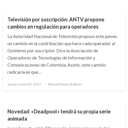
NACIONAL
Televisión por suscripción: ANTV propone
cambios en regulación para operadores
La Autoridad Nacional de Televisión propuso este jueves
un cambio en la contribución que hace cada operador al
Gobierno por suscriptor. Dice la Asociación de
Operadores de Tecnologías de Información y
Comunicaciones de Colombia, Asotic, este cambio
radicaría en que…
Publicado
jueves mayo 25, 2017
Manuel Reyes Beltran
el
ARTE Y GENTE
ENTRETENIMIENTO
Novedad: «Deadpool» tendrá su propia serie
animada