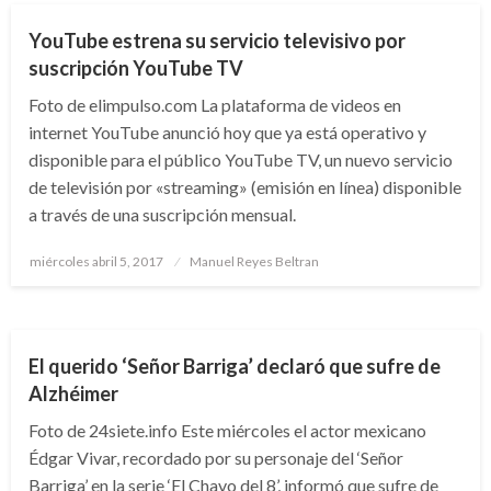
YouTube estrena su servicio televisivo por
suscripción YouTube TV
Foto de elimpulso.com La plataforma de videos en
internet YouTube anunció hoy que ya está operativo y
disponible para el público YouTube TV, un nuevo servicio
de televisión por «streaming» (emisión en línea) disponible
a través de una suscripción mensual.
Publicado
miércoles abril 5, 2017
Manuel Reyes Beltran
el
ARTE Y GENTE
ENTRETENIMIENTO
El querido ‘Señor Barriga’ declaró que sufre de
Alzhéimer
Foto de 24siete.info Este miércoles el actor mexicano
Édgar Vivar, recordado por su personaje del ‘Señor
Barriga’ en la serie ‘El Chavo del 8’, informó que sufre de