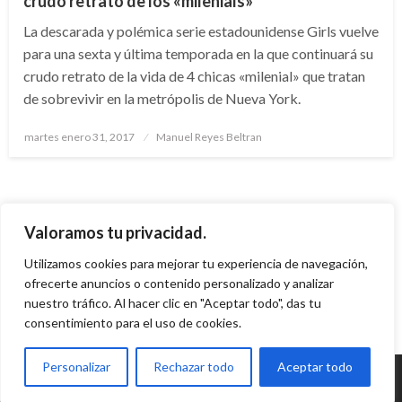
crudo retrato de los «milenials»
La descarada y polémica serie estadounidense Girls vuelve
para una sexta y última temporada en la que continuará su
crudo retrato de la vida de 4 chicas «milenial» que tratan
de sobrevivir en la metrópolis de Nueva York.
Publicado
martes enero 31, 2017
Manuel Reyes Beltran
el
Paginación
de
1
2
Siguientes
Valoramos tu privacidad.
entradas
Utilizamos cookies para mejorar tu experiencia de navegación,
ofrecerte anuncios o contenido personalizado y analizar
nuestro tráfico. Al hacer clic en "Aceptar todo", das tu
consentimiento para el uso de cookies.
Personalizar
Rechazar todo
Aceptar todo
© Radio Santa Fe 1070 am