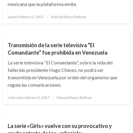
mexicana que la plataforma emite.
Publicado
jueves febrero 2, 2017
Manuel Reyes Beltran
el
ENTRETENIMIENTO
Transmisión de la serie televisiva “El
Comandante” fue prohibida en Venezuela
La serie televisiva “El Comandante”, sobre la vida del
fallecido presidente Hugo Chávez, no podrá ser
transmitida en Venezuela por orden del organismo que
regula las comunicaciones.
Publicado
miércoles febrero 1, 2017
Manuel Reyes Beltran
el
ENTRETENIMIENTO
FARÁNDULA
La serie «Girls» vuelve con su provocativo y