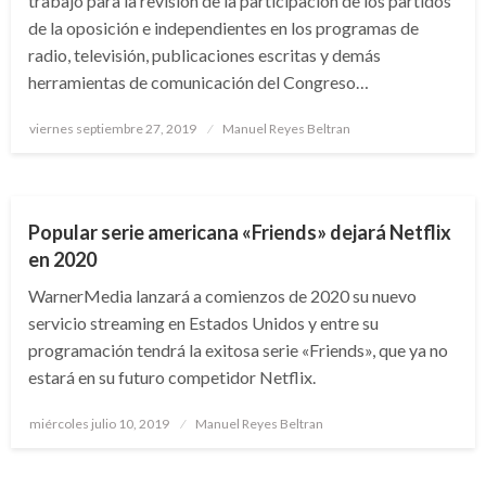
trabajo para la revisión de la participación de los partidos
de la oposición e independientes en los programas de
radio, televisión, publicaciones escritas y demás
herramientas de comunicación del Congreso…
Publicado
viernes septiembre 27, 2019
Manuel Reyes Beltran
el
ARTE Y GENTE
ENTRETENIMIENTO
Popular serie americana «Friends» dejará Netflix
en 2020
WarnerMedia lanzará a comienzos de 2020 su nuevo
servicio streaming en Estados Unidos y entre su
programación tendrá la exitosa serie «Friends», que ya no
estará en su futuro competidor Netflix.
Publicado
miércoles julio 10, 2019
Manuel Reyes Beltran
el
ARTE Y GENTE
ENTRETENIMIENTO