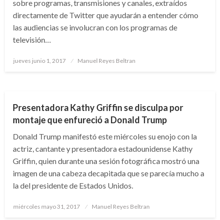
sobre programas, transmisiones y canales, extraídos
directamente de Twitter que ayudarán a entender cómo
las audiencias se involucran con los programas de
televisión…
Publicado
jueves junio 1, 2017
Manuel Reyes Beltran
el
ARTE Y GENTE
ENTRETENIMIENTO
Presentadora Kathy Griffin se disculpa por
montaje que enfureció a Donald Trump
Donald Trump manifestó este miércoles su enojo con la
actriz, cantante y presentadora estadounidense Kathy
Griffin, quien durante una sesión fotográfica mostró una
imagen de una cabeza decapitada que se parecía mucho a
la del presidente de Estados Unidos.
Publicado
miércoles mayo 31, 2017
Manuel Reyes Beltran
el