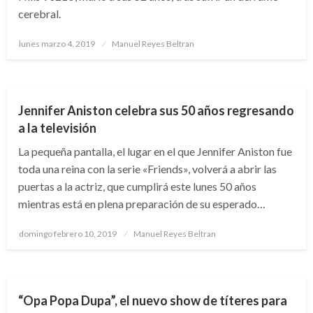
cerebral.
Publicado
lunes marzo 4, 2019
Manuel Reyes Beltran
el
ARTE Y GENTE
ENTRETENIMIENTO
Jennifer Aniston celebra sus 50 años regresando
a la televisión
La pequeña pantalla, el lugar en el que Jennifer Aniston fue
toda una reina con la serie «Friends», volverá a abrir las
puertas a la actriz, que cumplirá este lunes 50 años
mientras está en plena preparación de su esperado…
Publicado
domingo febrero 10, 2019
Manuel Reyes Beltran
el
ARTE Y GENTE
ENTRETENIMIENTO
“Opa Popa Dupa”, el nuevo show de títeres para