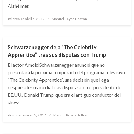
Alzhéimer.
Publicado
miércoles abril 5, 2017
Manuel Reyes Beltran
el
ENTRETENIMIENTO
FARÁNDULA
Schwarzenegger deja “The Celebrity
Apprentice” tras sus disputas con Trump
El actor Arnold Schwarzenegger anunció que no
presentará la próxima temporada del programa televisivo
“The Celebrity Apprentice”, una decisión que llega
después de sus mediáticas disputas con el presidente de
EE.UU., Donald Trump, que era el antiguo conductor del
show.
Publicado
domingo marzo 5, 2017
Manuel Reyes Beltran
el
ENTRETENIMIENTO
FARÁNDULA
GENTE