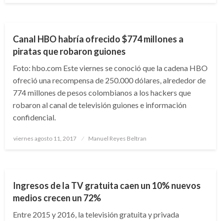
ARTE Y GENTE
ENTRETENIMIENTO
Canal HBO habría ofrecido $774 millones a
piratas que robaron guiones
Foto: hbo.com Este viernes se conoció que la cadena HBO
ofreció una recompensa de 250.000 dólares, alrededor de
774 millones de pesos colombianos a los hackers que
robaron al canal de televisión guiones e información
confidencial.
Publicado
viernes agosto 11, 2017
Manuel Reyes Beltran
el
NACIONAL
Ingresos de la TV gratuita caen un 10% nuevos
medios crecen un 72%
Entre 2015 y 2016, la televisión gratuita y privada