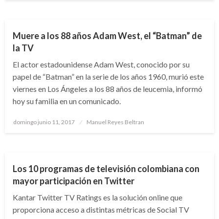
ARTE Y GENTE
ENTRETENIMIENTO
Muere a los 88 años Adam West, el “Batman” de
la TV
El actor estadounidense Adam West, conocido por su
papel de “Batman” en la serie de los años 1960, murió este
viernes en Los Ángeles a los 88 años de leucemia, informó
hoy su familia en un comunicado.
Publicado
domingo junio 11, 2017
Manuel Reyes Beltran
el
CIENCIA Y TECNOLOGÍA
Los 10 programas de televisión colombiana con
mayor participación en Twitter
Kantar Twitter TV Ratings es la solución online que
proporciona acceso a distintas métricas de Social TV