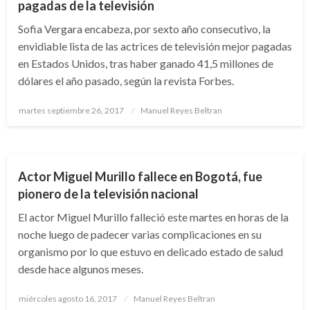
pagadas de la televisión
Sofia Vergara encabeza, por sexto año consecutivo, la
envidiable lista de las actrices de televisión mejor pagadas
en Estados Unidos, tras haber ganado 41,5 millones de
dólares el año pasado, según la revista Forbes.
Publicado
martes septiembre 26, 2017
Manuel Reyes Beltran
el
ARTE Y GENTE
ENTRETENIMIENTO
Actor Miguel Murillo fallece en Bogotá, fue
pionero de la televisión nacional
El actor Miguel Murillo falleció este martes en horas de la
noche luego de padecer varias complicaciones en su
organismo por lo que estuvo en delicado estado de salud
desde hace algunos meses.
Publicado
miércoles agosto 16, 2017
Manuel Reyes Beltran
el