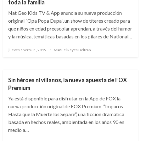
toda la familia
Nat Geo Kids TV & App anuncia su nueva producción
original “Opa Popa Dupa”, un show de títeres creado para
que niños en edad preescolar aprendan, a través del humor
y la música, temáticas basadas en los pilares de National…
Publicado
jueves enero 31, 2019
Manuel Reyes Beltran
el
ARTE Y GENTE
ENTRETENIMIENTO
Sin héroes ni villanos, la nueva apuesta de FOX
Premium
Ya está disponible para disfrutar en la App de FOX la
nueva producción original de FOX Premium, “Impuros –
Hasta que la Muerte los Separe”, una ficción dramática
basada en hechos reales, ambientada en los años 90 en
medio a…