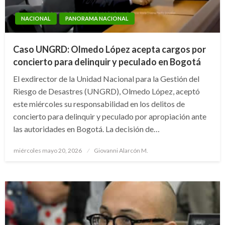
NACIONAL
PANORAMA NACIONAL
Caso UNGRD: Olmedo López acepta cargos por
concierto para delinquir y peculado en Bogotá
El exdirector de la Unidad Nacional para la Gestión del
Riesgo de Desastres (UNGRD), Olmedo López, aceptó
este miércoles su responsabilidad en los delitos de
concierto para delinquir y peculado por apropiación ante
las autoridades en Bogotá. La decisión de…
Publicado
miércoles mayo 20, 2026
Giovanni Alarcón M.
el