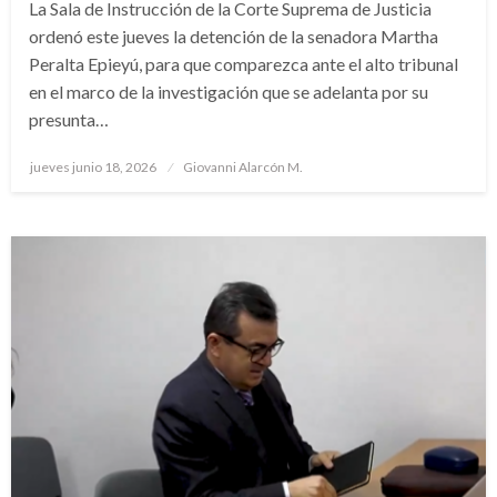
La Sala de Instrucción de la Corte Suprema de Justicia
ordenó este jueves la detención de la senadora Martha
Peralta Epieyú, para que comparezca ante el alto tribunal
en el marco de la investigación que se adelanta por su
presunta…
Publicado
jueves junio 18, 2026
Giovanni Alarcón M.
el