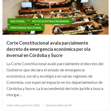
NACIONAL
NOTICIA EXTRAORDINARIA
PANORAMA NACIONAL
Corte Constitucional avala parcialmente
decreto de emergencia económica por ola
invernal en Córdoba y Sucre
La Corte Constitucional avaló parcialmente el decreto del
Gobierno que declara el estado de emergencia
económica, social y ecológica en varias regiones de
Colombia, con especial impacto en los departamentos de
Córdoba y Sucre. La trascendental decisión jurídica busca
otorgar…
Publicado
miércoles junio 24, 2026
Giovanni Alarcón M.
el