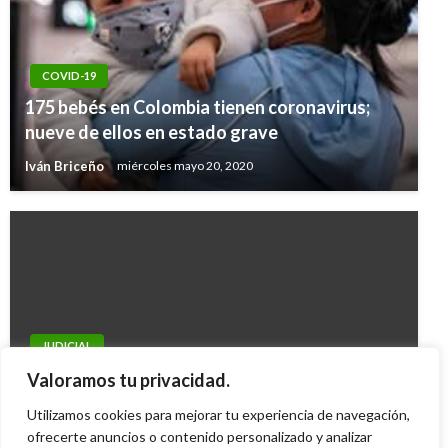
COVID-19
175 bebés en Colombia tienen coronavirus;
nueve de ellos en estado grave
Iván Briceño
miércoles mayo 20, 2020
JUDICIAL
Abogado desmiente relación de Sigifredo
Valoramos tu privacidad.
López con las Farc
Utilizamos cookies para mejorar tu experiencia de navegación,
Geovany Quintero Gómez
ofrecerte anuncios o contenido personalizado y analizar
viernes mayo 18, 2012