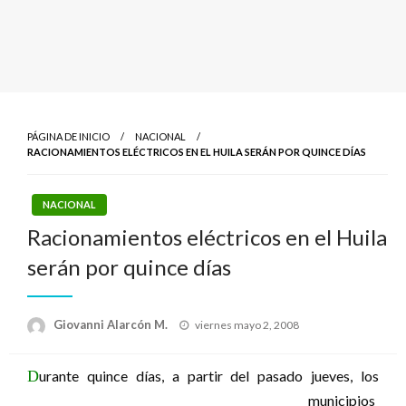
PÁGINA DE INICIO
NACIONAL
RACIONAMIENTOS ELÉCTRICOS EN EL HUILA SERÁN POR QUINCE DÍAS
NACIONAL
Racionamientos eléctricos en el Huila
serán por quince días
Publicado
Giovanni Alarcón M.
viernes mayo 2, 2008
el
D
urante quince días, a partir del pasado jueves, los
municipios