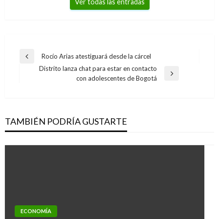
Ver todas las entradas
Navegación
Rocío Arias atestiguará desde la cárcel
Entrada
de
Distrito lanza chat para estar en contacto
anterior
Entrada
con adolescentes de Bogotá
entradas
siguiente
TAMBIÉN PODRÍA GUSTARTE
ECONOMÍA