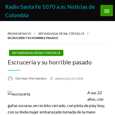
Saltar
Radio Santa Fe 1070 a.m. Noticias de
al
Colombia
contenido
PÁGINA DE INICIO
ARTUNDUAGA: DE SAL Y DE DULCE
ESCRUCERÍA Y SU HORRIBLE PASADO
ARTUNDUAGA: DE SAL Y DE DULCE
Escrucería y su horrible pasado
Publicado
German Hernandez
sábado julio 26, 2008
el
A sus 22
años, con
gafas oscuras, en recinto cerrado, con pinta de play boy,
con su linda mujer embarazada tomada de la mano