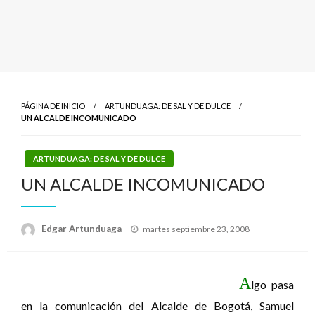
PÁGINA DE INICIO
ARTUNDUAGA: DE SAL Y DE DULCE
UN ALCALDE INCOMUNICADO
ARTUNDUAGA: DE SAL Y DE DULCE
UN ALCALDE INCOMUNICADO
Publicado
Edgar Artunduaga
martes septiembre 23, 2008
el
A
lgo pasa
en la comunicación del Alcalde de Bogotá, Samuel