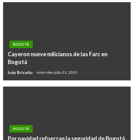
BOGOTÁ
Cayeron nueve milicianos de las Farc en
Bogotá
Iván Briceño
miércoles julio 31, 2013
BOGOTÁ
BOGOTÁ
Autoridades capturan a uno de los asaltantes
Por navidad refuerzan la seguridad de Bogotá