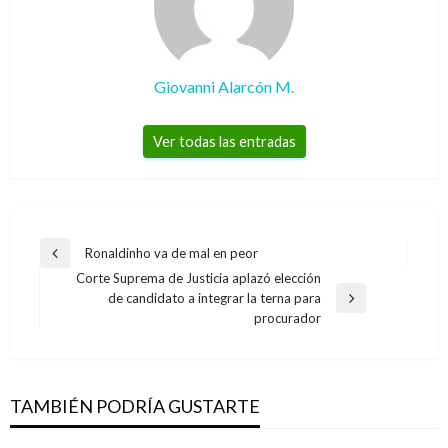
Giovanni Alarcón M.
Ver todas las entradas
Navegación
Ronaldinho va de mal en peor
Entrada
de
Corte Suprema de Justicia aplazó elección
anterior
de candidato a integrar la terna para
entradas
Entrada
procurador
siguiente
TAMBIÉN PODRÍA GUSTARTE