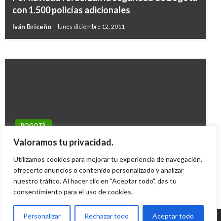
que atacaron a mujer embarazada en el barrio
con 1.500 policías adicionales
Rosales
Iván Briceño
lunes diciembre 12, 2011
Carlos Martinez
domingo enero 21, 2018
BOGOTÁ
Viviendas gratis en estrato 6 «no ofrecen una
Valoramos tu privacidad.
solución real»: Vargas Lleras
Utilizamos cookies para mejorar tu experiencia de navegación,
Iván Briceño
ofrecerte anuncios o contenido personalizado y analizar
miércoles noviembre 12, 2014
nuestro tráfico. Al hacer clic en "Aceptar todo", das tu
consentimiento para el uso de cookies.
Personalizar
Rechazar todo
Aceptar todo