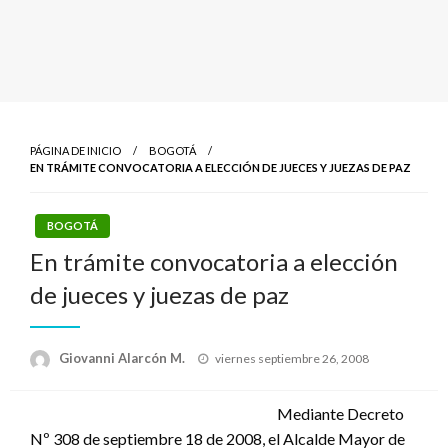
PÁGINA DE INICIO
BOGOTÁ
EN TRÁMITE CONVOCATORIA A ELECCIÓN DE JUECES Y JUEZAS DE PAZ
BOGOTÁ
En trámite convocatoria a elección
de jueces y juezas de paz
Publicado
Giovanni Alarcón M.
viernes septiembre 26, 2008
el
Mediante Decreto
Nº 308 de septiembre 18 de 2008, el Alcalde Mayor de