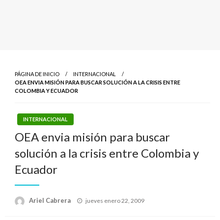
PÁGINA DE INICIO
INTERNACIONAL
OEA ENVIA MISIÓN PARA BUSCAR SOLUCIÓN A LA CRISIS ENTRE
COLOMBIA Y ECUADOR
INTERNACIONAL
OEA envia misión para buscar
solución a la crisis entre Colombia y
Ecuador
Publicado
Ariel Cabrera
jueves enero 22, 2009
el