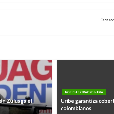
Caen ase
Entrada
siguiente
NOTICIA EXTRAORDINARIA
ván Zuluaga el
Uribe garantiza cobert
colombianos