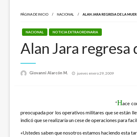
PÁGINA DE INICIO
NACIONAL
ALAN JARA REGRESA DE LA MUER
NACIONAL
NOTICIA EXTRAORDINARIA
Alan Jara regresa 
Publicado
Giovanni Alarcón M.
jueves enero 29, 2009
el
H
“
ace co
preocupada por los operativos militares que se están ll
indicó que se realizaría un cese de operaciones para facili
«Ustedes saben que nosotros estamos haciendo esta tarea