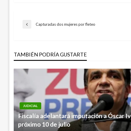
Navegación
Capturadas dos mujeres por fleteo
Entrada
anterior
de
TAMBIÉN PODRÍA GUSTARTE
entradas
JUDICIAL
Fiscalía adelantará imputación a Óscar I
próximo 10 de julio