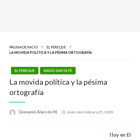
PÁGINA DE INICIO
EL PEREQUE
LA MOVIDA POLÍTICA Y LA PÉSIMA ORTOGRAFÍA
EL PEREQUE
RADIO SANTA FÉ
La movida política y la pésima
ortografía
Publicado
Giovanni Alarcón M.
miércoles febrero 25, 2009
el
H
oy en El