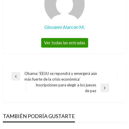
Giovanni Alarcón M.
Ver todas las entradas
Navegación
Obama: ‘EEUU se repondrá y emergerá aún
Entrada
más fuerte de la crisis económica’
de
anterior
Inscripciones para elegir a los jueces
entradas
Entrada
de paz
siguiente
TAMBIÉN PODRÍA GUSTARTE