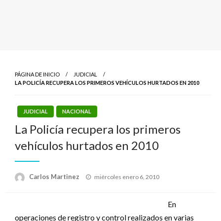
PÁGINA DE INICIO
JUDICIAL
LA POLICÍA RECUPERA LOS PRIMEROS VEHÍCULOS HURTADOS EN 2010
JUDICIAL
NACIONAL
La Policía recupera los primeros
vehículos hurtados en 2010
Publicado
Carlos Martinez
miércoles enero 6, 2010
el
En
operaciones de registro y control realizados en varias