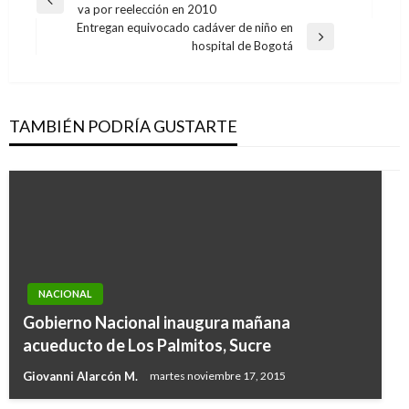
Entrada
va por reelección en 2010
de
anterior
Entregan equivocado cadáver de niño en
entradas
Entrada
hospital de Bogotá
siguiente
TAMBIÉN PODRÍA GUSTARTE
NACIONAL
Gobierno Nacional inaugura mañana
acueducto de Los Palmitos, Sucre
Giovanni Alarcón M.
martes noviembre 17, 2015