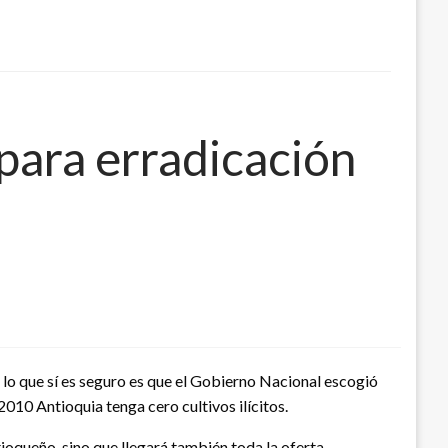
 para erradicación
, lo que sí es seguro es que el Gobierno Nacional escogió
2010 Antioquia tenga cero cultivos ilícitos.
ioqueño, sino que llegará también toda la oferta