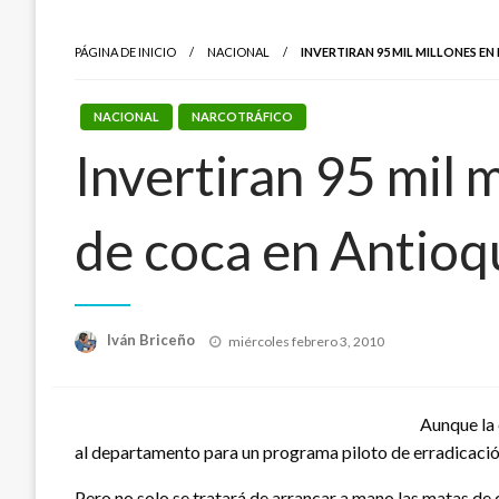
PÁGINA DE INICIO
NACIONAL
INVERTIRAN 95 MIL MILLONES E
NACIONAL
NARCOTRÁFICO
Invertiran 95 mil 
de coca en Antioq
Publicado
Iván Briceño
miércoles febrero 3, 2010
el
Aunque la 
al departamento para un programa piloto de erradicación 
Pero no solo se tratará de arrancar a mano las matas de