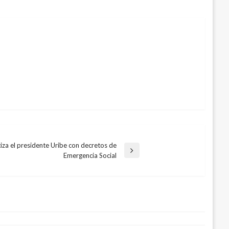
iza el presidente Uribe con decretos de
Emergencia Social
rre vacunación contra fiebre aftosa en
mas de acueducto y alcantarillado
ptiembre 6, 2018
o 10, 2016