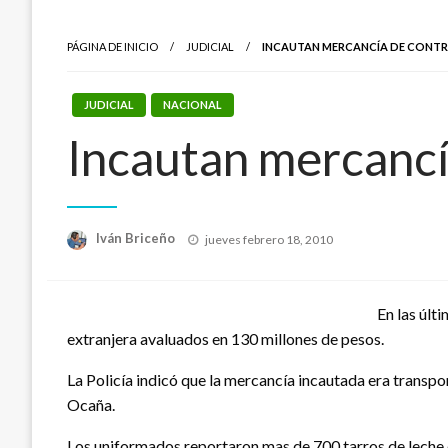
PÁGINA DE INICIO
JUDICIAL
INCAUTAN MERCANCÍA DE CONTR
JUDICIAL
NACIONAL
Incautan mercancí
Publicado
Iván Briceño
jueves febrero 18, 2010
el
En las últ
extranjera avaluados en 130 millones de pesos.
La Policía indicó que la mercancía incautada era transpo
Ocaña.
Los uniformados reportaron mas de 700 tarros de leche 