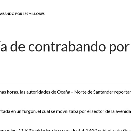
ABANDO POR 130 MILLONES
a de contrabando por
imas horas, las autoridades de Ocaña – Norte de Santander reporta
rtada en un furgón, el cual se movilizaba por el sector de la aveni
en polvo, 11.520 unidades de crema dental, 1.620 unidades de Sham