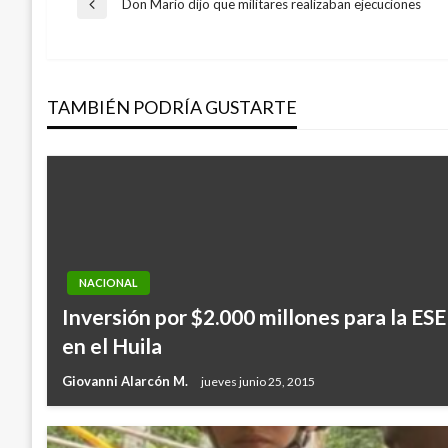
Navegación
Don Mario dijo que militares realizaban ejecuciones
Entrada
anterior
de
TAMBIÉN PODRÍA GUSTARTE
entradas
NACIONAL
Inversión por $2.000 millones para la ESE
en el Huila
Giovanni Alarcón M.
jueves junio 25, 2015