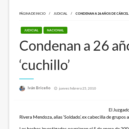
PÁGINA DE INICIO
JUDICIAL
CONDENAN A 26 AÑOS DE CÁRCEL 
JUDICIAL
NACIONAL
Condenan a 26 años
‘cuchillo’
Publicado
Iván Briceño
jueves febrero 25, 2010
el
El Juzgado
Rivera Mendoza, alias ‘Soldado’, ex cabecilla de grupos 
Los hechos investigados ocurrieron el 5 de enero de 20