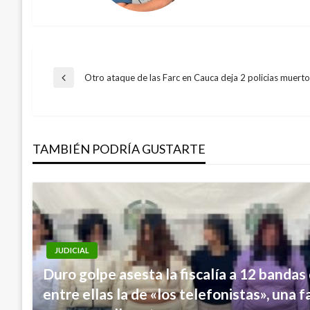
Navegación
Otro ataque de las Farc en Cauca deja 2 policias muerto
Entrada
anterior
de
TAMBIÉN PODRÍA GUSTARTE
entradas
JUDICIAL
Duro golpe asesta la fiscalía a 12 bandas 
entre ellas la de «los telefonistas», una 