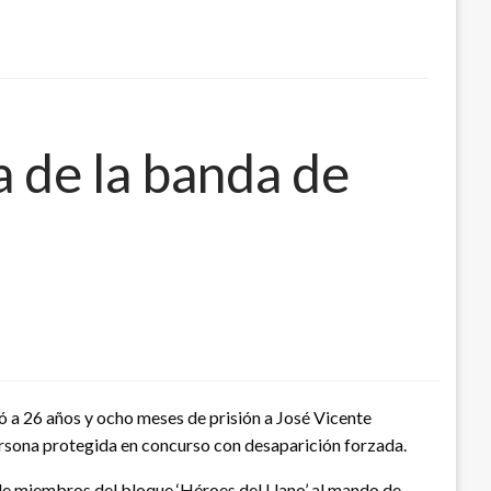
a de la banda de
ó a 26 años y ocho meses de prisión a José Vicente
persona protegida en concurso con desaparición forzada.
de miembros del bloque ‘Héroes del Llano’ al mando de