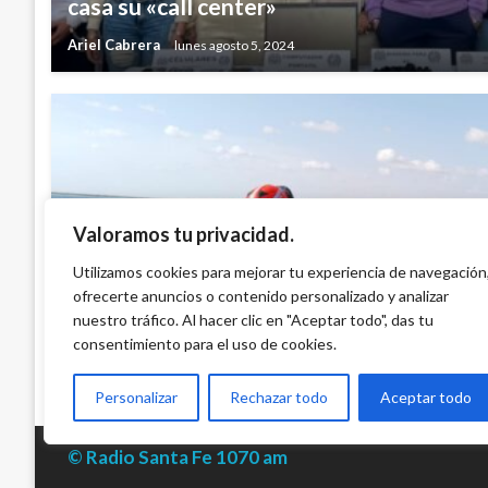
casa su «call center»
Ariel Cabrera
lunes agosto 5, 2024
Valoramos tu privacidad.
GUAJIRA
Armada adelanta la búsqueda de dos pe
Utilizamos cookies para mejorar tu experiencia de navegación
ofrecerte anuncios o contenido personalizado y analizar
desaparecidas en el mar Uribia – Guajira
nuestro tráfico. Al hacer clic en "Aceptar todo", das tu
Iván Briceño
martes abril 18, 2023
consentimiento para el uso de cookies.
Personalizar
Rechazar todo
Aceptar todo
© Radio Santa Fe 1070 am