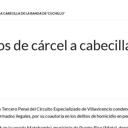
A CABECILLA DE LA BANDA DE ‘CUCHILLO’
 de cárcel a cabecill
 Tercero Penal del Circuito Especializado de Villavicencio conden
armados ilegales, por su coautoría en los delitos de homicidio en 
06 en la vereda Matebambú, municipio de Puerto Rico (Meta), don