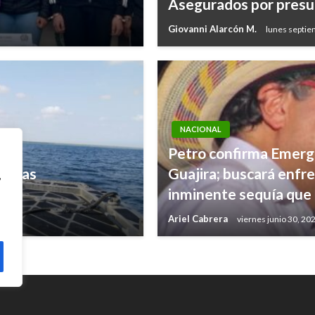
Asegurados por presun
Giovanni Alarcón M.
lunes septie
NACIONAL
Petro confirma Emerge
rsonas
Guajira; buscará enfre
,
inminente sequía que 
Ariel Cabrera
viernes junio 30, 20