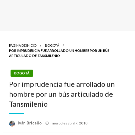
PÁGINA DE INICIO
BOGOTÁ
POR IMPRUDENCIA FUE ARROLLADO UN HOMBRE POR UN BÚS
ARTICULADO DE TANSMILENIO
BOGOTÁ
Por imprudencia fue arrollado un
hombre por un bús articulado de
Tansmilenio
Publicado
Iván Briceño
miércoles abril 7, 2010
el