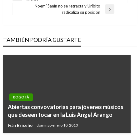
de
anterior
Noemí Sanín no se retracta y Uribito
entradas
Entrada
radicaliza su posición
siguiente
TAMBIÉN PODRÍA GUSTARTE
BOGOTÁ
BOGOTÁ
Receso Escolar por coronavirus: Gobierno
Abiertas convovatorias para jóvenes músicos
Distrital impartió directrices a instituciones
que deseen tocar en la Luis Angel Arango
educativas públicas y privadas
Iván Briceño
domingo enero 10, 2010
Ariel Cabrera
lunes marzo 16, 2020