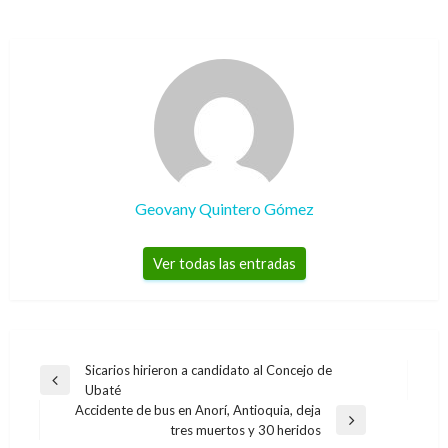
Geovany Quintero Gómez
Ver todas las entradas
Navegación
Sicarios hirieron a candidato al Concejo de
Entrada
Ubaté
de
anterior
Accidente de bus en Anorí, Antioquia, deja
entradas
Entrada
tres muertos y 30 heridos