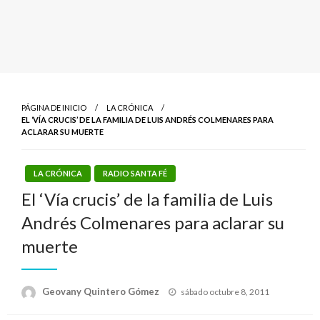
PÁGINA DE INICIO
LA CRÓNICA
EL ‘VÍA CRUCIS’ DE LA FAMILIA DE LUIS ANDRÉS COLMENARES PARA
ACLARAR SU MUERTE
LA CRÓNICA
RADIO SANTA FÉ
El ‘Vía crucis’ de la familia de Luis
Andrés Colmenares para aclarar su
muerte
Publicado
Geovany Quintero Gómez
sábado octubre 8, 2011
el