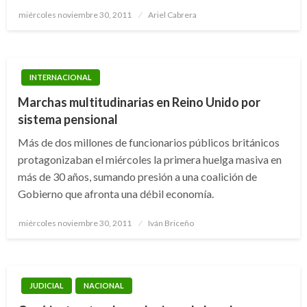
Publicado
miércoles noviembre 30, 2011
Ariel Cabrera
el
INTERNACIONAL
Marchas multitudinarias en Reino Unido por
sistema pensional
Más de dos millones de funcionarios públicos británicos
protagonizaban el miércoles la primera huelga masiva en
más de 30 años, sumando presión a una coalición de
Gobierno que afronta una débil economía.
Publicado
miércoles noviembre 30, 2011
Iván Briceño
el
JUDICIAL
NACIONAL