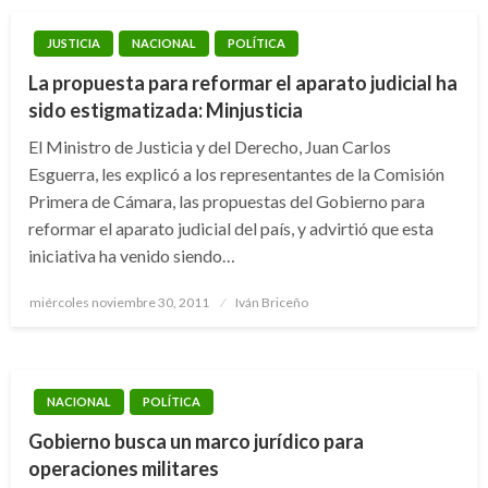
JUSTICIA
NACIONAL
POLÍTICA
La propuesta para reformar el aparato judicial ha
sido estigmatizada: Minjusticia
El Ministro de Justicia y del Derecho, Juan Carlos
Esguerra, les explicó a los representantes de la Comisión
Primera de Cámara, las propuestas del Gobierno para
reformar el aparato judicial del país, y advirtió que esta
iniciativa ha venido siendo…
Publicado
miércoles noviembre 30, 2011
Iván Briceño
el
NACIONAL
POLÍTICA
Gobierno busca un marco jurídico para
operaciones militares