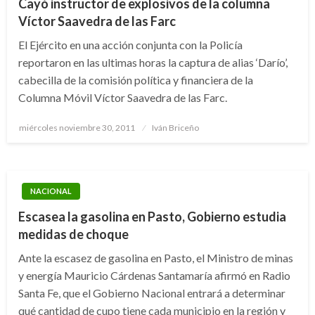
Cayó instructor de explosivos de la columna
Víctor Saavedra de las Farc
El Ejército en una acción conjunta con la Policía
reportaron en las ultimas horas la captura de alias ‘Darío’,
cabecilla de la comisión política y financiera de la
Columna Móvil Víctor Saavedra de las Farc.
Publicado
miércoles noviembre 30, 2011
Iván Briceño
el
NACIONAL
Escasea la gasolina en Pasto, Gobierno estudia
medidas de choque
Ante la escasez de gasolina en Pasto, el Ministro de minas
y energía Mauricio Cárdenas Santamaría afirmó en Radio
Santa Fe, que el Gobierno Nacional entrará a determinar
qué cantidad de cupo tiene cada municipio en la región y