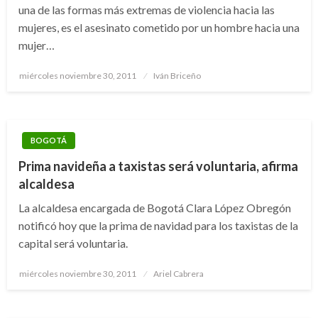
una de las formas más extremas de violencia hacia las
mujeres, es el asesinato cometido por un hombre hacia una
mujer…
Publicado
miércoles noviembre 30, 2011
Iván Briceño
el
BOGOTÁ
Prima navideña a taxistas será voluntaria, afirma
alcaldesa
La alcaldesa encargada de Bogotá Clara López Obregón
notificó hoy que la prima de navidad para los taxistas de la
capital será voluntaria.
Publicado
miércoles noviembre 30, 2011
Ariel Cabrera
el