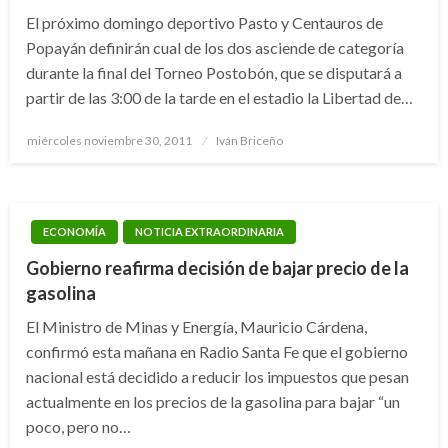
El próximo domingo deportivo Pasto y Centauros de
Popayán definirán cual de los dos asciende de categoría
durante la final del Torneo Postobón, que se disputará a
partir de las 3:00 de la tarde en el estadio la Libertad de…
Publicado
miércoles noviembre 30, 2011
Iván Briceño
el
ECONOMÍA
NOTICIA EXTRAORDINARIA
Gobierno reafirma decisión de bajar precio de la
gasolina
El Ministro de Minas y Energía, Mauricio Cárdena,
confirmó esta mañana en Radio Santa Fe que el gobierno
nacional está decidido a reducir los impuestos que pesan
actualmente en los precios de la gasolina para bajar “un
poco, pero no…