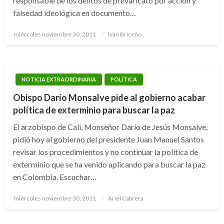
responsable de los delitos de prevaricato por acción y
falsedad ideológica en documento…
Publicado
miércoles noviembre 30, 2011
Iván Briceño
el
NOTICIA EXTRAORDINARIA
POLÍTICA
Obispo Darío Monsalve pide al gobierno acabar
política de exterminio para buscar la paz
El arzobispo de Cali, Monseñor Darío de Jesús Monsalve,
pidió hoy al gobierno del presidente Juan Manuel Santos
revisar los procedimientos y no continuar la política de
exterminio que se ha venido aplicando para buscar la paz
en Colombia. Escuchar…
Publicado
miércoles noviembre 30, 2011
Ariel Cabrera
el