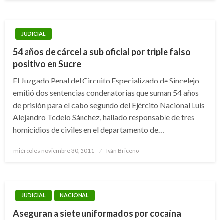
JUDICIAL
54 años de cárcel a sub oficial por triple falso
positivo en Sucre
El Juzgado Penal del Circuito Especializado de Sincelejo
emitió dos sentencias condenatorias que suman 54 años
de prisión para el cabo segundo del Ejército Nacional Luis
Alejandro Todelo Sánchez, hallado responsable de tres
homicidios de civiles en el departamento de…
Publicado
miércoles noviembre 30, 2011
Iván Briceño
el
JUDICIAL
NACIONAL
Aseguran a siete uniformados por cocaína