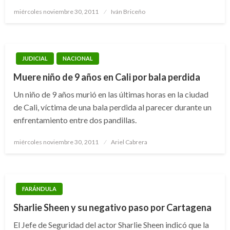
Publicado
miércoles noviembre 30, 2011
Iván Briceño
el
JUDICIAL
NACIONAL
Muere niño de 9 años en Cali por bala perdida
Un niño de 9 años murió en las últimas horas en la ciudad
de Cali, víctima de una bala perdida al parecer durante un
enfrentamiento entre dos pandillas.
Publicado
miércoles noviembre 30, 2011
Ariel Cabrera
el
FARÁNDULA
Sharlie Sheen y su negativo paso por Cartagena
El Jefe de Seguridad del actor Sharlie Sheen indicó que la