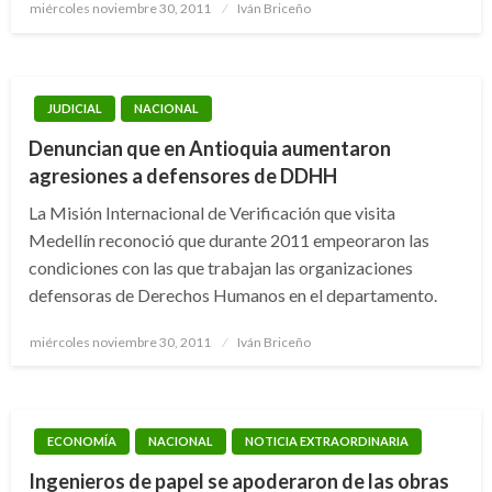
Publicado
miércoles noviembre 30, 2011
Iván Briceño
el
JUDICIAL
NACIONAL
Denuncian que en Antioquia aumentaron
agresiones a defensores de DDHH
La Misión Internacional de Verificación que visita
Medellín reconoció que durante 2011 empeoraron las
condiciones con las que trabajan las organizaciones
defensoras de Derechos Humanos en el departamento.
Publicado
miércoles noviembre 30, 2011
Iván Briceño
el
ECONOMÍA
NACIONAL
NOTICIA EXTRAORDINARIA
Ingenieros de papel se apoderaron de las obras