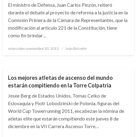
El ministro de Defensa, Juan Carlos Pinzón, reiteró
durante el debate al proyecto de reforma a la justicia en la
Comisión Primera de la Cámara de Representantes, que la
modificación al articulo 221 de la Constitución, tiene
como fin brindar…
Publicado
miércoles noviembre 30, 2011
Iván Briceño
el
DEPORTES
Los mejores atletas de ascenso del mundo
estarán compitiendo en la Torre Colpatria
Jesee Berg de Estados Unidos, Tomas Celko de
Eslovaquia y Piotr Lobodzinski de Polonia, figuras del
World Cup Towerrunning 2011, encabezan la nómina de
atletas elite que estarán compitiendo este jueves 8 de
diciembre en la VII Carrera Ascenso Torre…