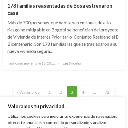
178 familias reasentadas de Bosa estrenaron
casa
Más de 700 personas, que habitaban en zonas de alto
riesgo no mitigable en Bogotá se benefician del proyecto
de Vivienda de Interés Prioritario ‘Conjunto Residencial El
Bicentenario’. Son 178 familias las que se trasladaron a su
nueva vivienda segura…
Publicado
miércoles noviembre 30, 2011
Iván Briceño
el
Paginación
de
Anteriores
1
2
3
4
…
72
entradas
Siguientes
Valoramos tu privacidad.
Utilizamos cookies para mejorar tu experiencia de navegación,
ofrecerte anuncios o contenido personalizado y analizar