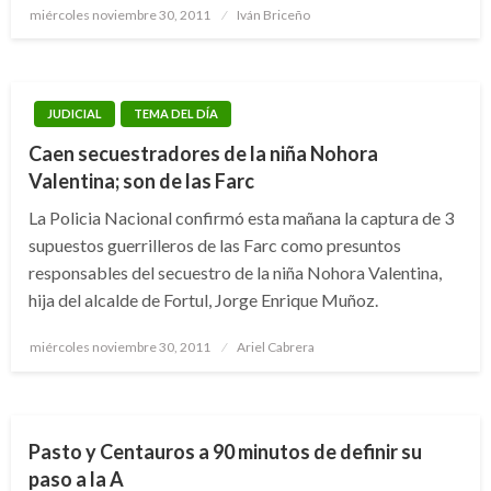
Publicado
miércoles noviembre 30, 2011
Iván Briceño
el
JUDICIAL
TEMA DEL DÍA
Caen secuestradores de la niña Nohora
Valentina; son de las Farc
La Policia Nacional confirmó esta mañana la captura de 3
supuestos guerrilleros de las Farc como presuntos
responsables del secuestro de la niña Nohora Valentina,
hija del alcalde de Fortul, Jorge Enrique Muñoz.
Publicado
miércoles noviembre 30, 2011
Ariel Cabrera
el
DEPORTES
FÚTBOL COLOMBIANO
Pasto y Centauros a 90 minutos de definir su
paso a la A