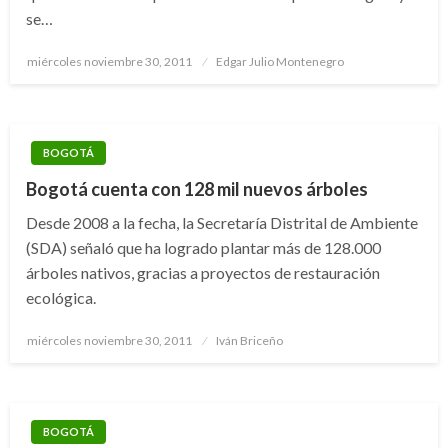
se…
Publicado
miércoles noviembre 30, 2011
Edgar Julio Montenegro
el
BOGOTÁ
Bogotá cuenta con 128 mil nuevos árboles
Desde 2008 a la fecha, la Secretaría Distrital de Ambiente
(SDA) señaló que ha logrado plantar más de 128.000
árboles nativos, gracias a proyectos de restauración
ecológica.
Publicado
miércoles noviembre 30, 2011
Iván Briceño
el
BOGOTÁ