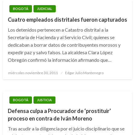
BOGOTÁ
JUDICIAL
Cuatro empleados distritales fueron capturados
Los detenidos pertenecen a Catastro distrital a la
Secretaría de Hacienda y al Servicio Civil; quienes se
dedicaban a borrar datos de contribuyentes morosos y
expedir paz y salvo falsos. La alcaldesa Clara López
Obregón confirmó la información afirmando que…
Publicado
miércoles noviembre 30, 2011
Edgar Julio Montenegro
el
BOGOTÁ
JUSTICIA
Defensa culpa a Procurador de ‘prostituir’
proceso en contra de Iván Moreno
Tras acudir a la diligencia por el juicio disciplinario que se