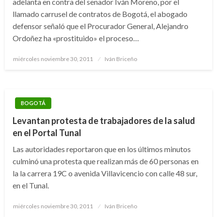
adelanta en contra del senador Iván Moreno, por el
llamado carrusel de contratos de Bogotá, el abogado
defensor señaló que el Procurador General, Alejandro
Ordoñez ha «prostituido» el proceso…
Publicado
miércoles noviembre 30, 2011
Iván Briceño
el
BOGOTÁ
Levantan protesta de trabajadores de la salud
en el Portal Tunal
Las autoridades reportaron que en los últimos minutos
culminó una protesta que realizan más de 60 personas en
la la carrera 19C o avenida Villavicencio con calle 48 sur,
en el Tunal.
Publicado
miércoles noviembre 30, 2011
Iván Briceño
el