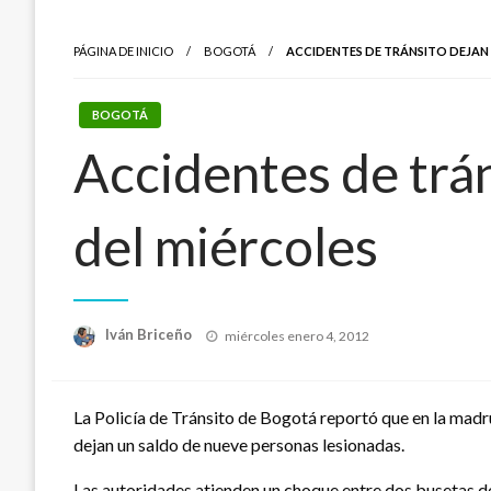
PÁGINA DE INICIO
BOGOTÁ
ACCIDENTES DE TRÁNSITO DEJAN
BOGOTÁ
Accidentes de trá
del miércoles
Publicado
Iván Briceño
miércoles enero 4, 2012
el
La Policía de Tránsito de Bogotá reportó que en la madru
dejan un saldo de nueve personas lesionadas.
Las autoridades atienden un choque entre dos busetas de 