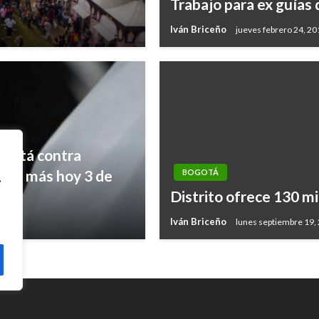
Trabajo para ex guías
Iván Briceño
jueves febrero 24, 20
ogotá contra
ina y más hoy 3 de
BOGOTÁ
,
Distrito ofrece 130 mi
Iván Briceño
lunes septiembre 19,