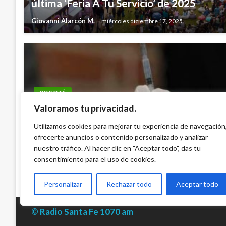
última ‘Feria A Tu Servicio’ de 2025
Giovanni Alarcón M.
miércoles diciembre 17, 2025
BOGOTÁ
Valoramos tu privacidad.
Estos son los puntos de vacunación en B
poliomielitis, sarampión, difteria, tos fer
Utilizamos cookies para mejorar tu experiencia de navegación
ofrecerte anuncios o contenido personalizado y analizar
septiembre de 2025
nuestro tráfico. Al hacer clic en "Aceptar todo", das tu
Giovanni Alarcón M.
miércoles septiembre 3, 2025
consentimiento para el uso de cookies.
Personalizar
Rechazar todo
Aceptar todo
© Radio Santa Fe 1070 am