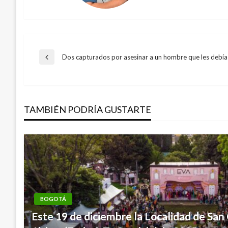
Navegación
Dos capturados por asesinar a un hombre que les debía
Entrada
anterior
de
TAMBIÉN PODRÍA GUSTARTE
entradas
BOGOTÁ
Este 19 de diciembre la Localidad de San 