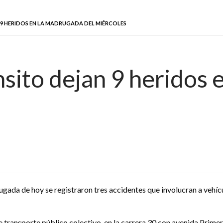
 9 HERIDOS EN LA MADRUGADA DEL MIÉRCOLES
nsito dejan 9 heridos 
gada de hoy se registraron tres accidentes que involucran a vehícu
transporte público colectivo, en la carrera 30 con avenida Primero