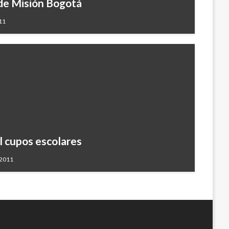
 de Misión Bogotá
11
l cupos escolares
 2011