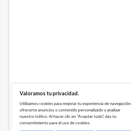
CANDIDATOS
Nosotros no hacemos promesas electora
compromisos: Iván Cepeda y Alirio Uribe
Iván Briceño
domingo enero 28, 2018
Valoramos tu privacidad.
Utilizamos cookies para mejorar tu experiencia de navegación
ofrecerte anuncios o contenido personalizado y analizar
nuestro tráfico. Al hacer clic en "Aceptar todo", das tu
consentimiento para el uso de cookies.