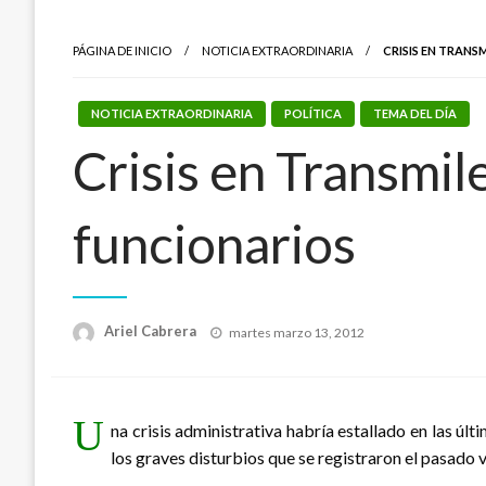
PÁGINA DE INICIO
NOTICIA EXTRAORDINARIA
CRISIS EN TRANS
NOTICIA EXTRAORDINARIA
POLÍTICA
TEMA DEL DÍA
Crisis en Transmil
funcionarios
Publicado
Ariel Cabrera
martes marzo 13, 2012
el
U
na crisis administrativa habría estallado en las ú
los graves disturbios que se registraron el pasado v