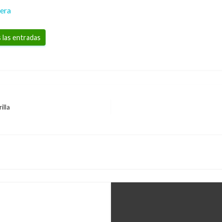
rera
 las entradas
illa
on los alimentos ni