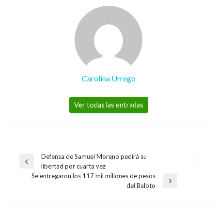
Carolina Urrego
Ver todas las entradas
Navegación
Defensa de Samuel Moreno pedirá su
Entrada
libertad por cuarta vez
de
anterior
Se entregaron los 117 mil millones de pesos
entradas
Entrada
del Baloto
siguiente