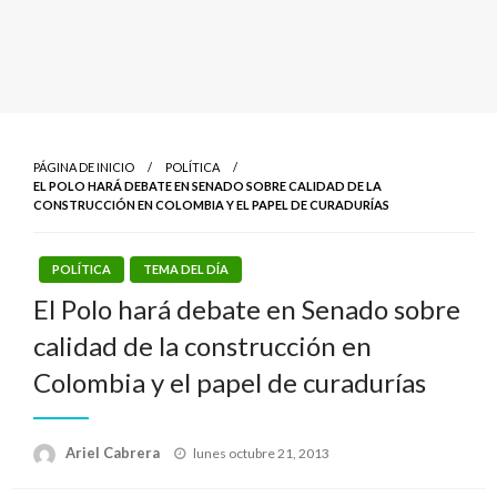
PÁGINA DE INICIO
POLÍTICA
EL POLO HARÁ DEBATE EN SENADO SOBRE CALIDAD DE LA
CONSTRUCCIÓN EN COLOMBIA Y EL PAPEL DE CURADURÍAS
POLÍTICA
TEMA DEL DÍA
El Polo hará debate en Senado sobre
calidad de la construcción en
Colombia y el papel de curadurías
Publicado
Ariel Cabrera
lunes octubre 21, 2013
el