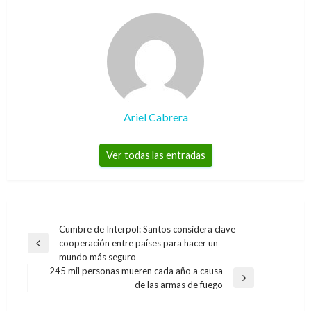
Ariel Cabrera
Ver todas las entradas
Navegación
Cumbre de Interpol: Santos considera clave
cooperación entre países para hacer un
de
Entrada
mundo más seguro
anterior
entradas
245 mil personas mueren cada año a causa
Entrada
de las armas de fuego
siguiente