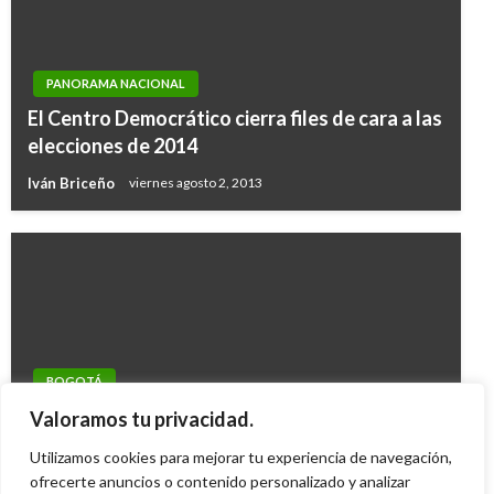
PANORAMA NACIONAL
El Centro Democrático cierra files de cara a las
elecciones de 2014
Iván Briceño
viernes agosto 2, 2013
BOGOTÁ
Procuraduría investiga a Subgerente de
Valoramos tu privacidad.
TransMilenio
Utilizamos cookies para mejorar tu experiencia de navegación,
Mary Gomez
ofrecerte anuncios o contenido personalizado y analizar
domingo octubre 5, 2014