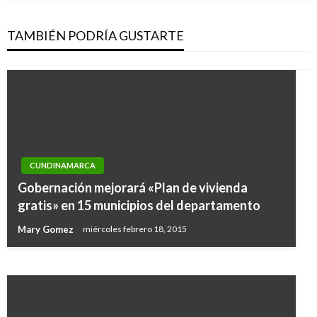
TAMBIÉN PODRÍA GUSTARTE
CUNDINAMARCA
PANORAMA NACIONAL
Gobernación mejorará «Plan de vivienda
Esta es la trayectoria del nuevo Premio Nobel
gratis» en 15 municipios del departamento
de Paz, Juan Manuel Santos
Mary Gomez
miércoles febrero 18, 2015
Giovanni Alarcón M.
viernes octubre 7, 2016