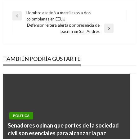
Navegación
Hombre asesinó a martillazos a dos
Entrada
colombianas en EEUU
de
anterior
Defensor reitera alerta por presencia de
entradas
Entrada
bacrim en San Andrés
siguiente
TAMBIÉN PODRÍA GUSTARTE
POLÍTICA
PANORAMA NACIONAL
Senadores opinan que portes de la sociedad
Gustavo Petro si podrá volver este lunes a
civil son esenciales para alcanzar la paz