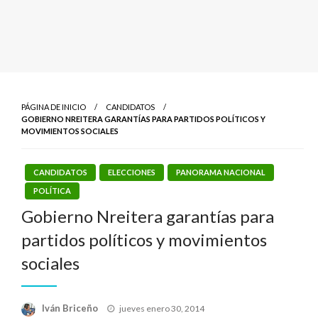
PÁGINA DE INICIO
CANDIDATOS
GOBIERNO NREITERA GARANTÍAS PARA PARTIDOS POLÍTICOS Y
MOVIMIENTOS SOCIALES
CANDIDATOS
ELECCIONES
PANORAMA NACIONAL
POLÍTICA
Gobierno Nreitera garantías para
partidos políticos y movimientos
sociales
Publicado
Iván Briceño
jueves enero 30, 2014