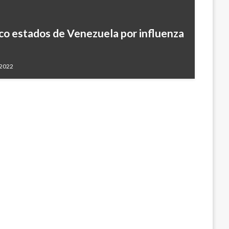
nco estados de Venezuela por influenza
amada iglesia satánica en Quindio
 2022
020