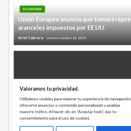
ECONOMÍA
Unión Europea anuncia que tomará repres
aranceles impuestos por EE.UU.
Ariel Cabrera
viernes octubre 18, 2019
Valoramos tu privacidad.
TEMA DEL DÍA
Juez de Estados Unidos ordena la libertad
Utilizamos cookies para mejorar tu experiencia de navegación
ofrecerte anuncios o contenido personalizado y analizar
Andrés Felipe Arias
nuestro tráfico. Al hacer clic en "Aceptar todo", das tu
Manuel Reyes Beltran
jueves noviembre 17, 2016
consentimiento para el uso de cookies.