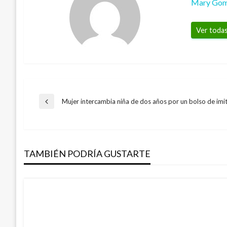
Mary Go
Ver todas
Navegación
Mujer intercambia niña de dos años por un bolso de imi
Entrada
anterior
de
TAMBIÉN PODRÍA GUSTARTE
entradas