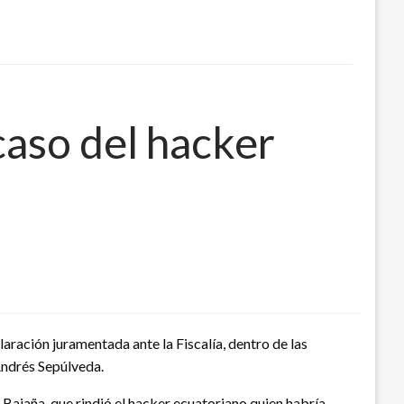
caso del hacker
ración juramentada ante la Fiscalía, dentro de las
Andrés Sepúlveda.
 Bajaña, que rindió el hacker ecuatoriano quien habría