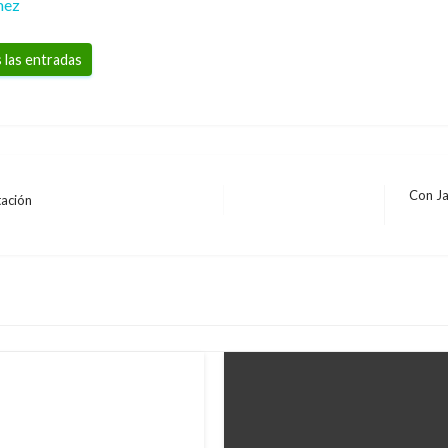
mez
 las entradas
Con Ja
tación
Entrad
siguien