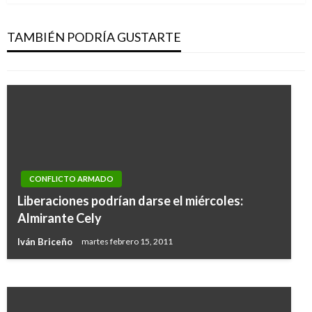
Invima descarta escasez de tapabocas en
Colombia
TAMBIÉN PODRÍA GUSTARTE
Ariel Cabrera
viernes marzo 6, 2020
CONFLICTO ARMADO
NOTICIA EXTRAORDINARIA
Liberaciones podrían darse el miércoles:
Papa Francisco convoca a «un minuto de
Almirante Cely
oración por la paz en el mundo»
Iván Briceño
martes febrero 15, 2011
Ariel Cabrera
miércoles junio 7, 2017