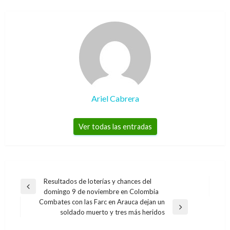
Ariel Cabrera
Ver todas las entradas
Navegación
Resultados de loterías y chances del
Entrada
domingo 9 de noviembre en Colombia
de
anterior
Combates con las Farc en Arauca dejan un
entradas
Entrada
soldado muerto y tres más heridos
siguiente
NOTICIA EXTRAORDINARIA