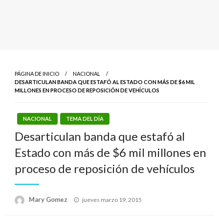
PÁGINA DE INICIO
NACIONAL
DESARTICULAN BANDA QUE ESTAFÓ AL ESTADO CON MÁS DE $6 MIL
MILLONES EN PROCESO DE REPOSICIÓN DE VEHÍCULOS
NACIONAL
TEMA DEL DÍA
Desarticulan banda que estafó al
Estado con más de $6 mil millones en
proceso de reposición de vehículos
Publicado
Mary Gomez
jueves marzo 19, 2015
el