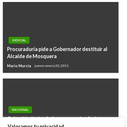
JUDICIAL
Procuraduría pide a Gobernador destituir al
Alcalde de Mosquera
Mario Murcia
jueves enero 20, 2011
NACIONAL
Colombia designó al exprocurador Arrieta
como agente ante la CIJ por demanda de
Valoramos tu privacidad.