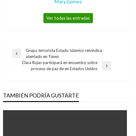
Mary Gomez
Ver todas las entradas
Navegación
Grupo terrorista Estado Islámico reivindica
Entrada
atentado en Túnez
de
anterior
Clara Rojas participará en encuentro sobre
entradas
Entrada
proceso de paz de en Estados Unidos
siguiente
TAMBIÉN PODRÍA GUSTARTE