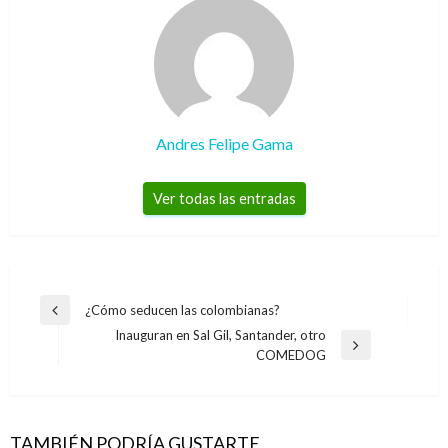
Andres Felipe Gama
Ver todas las entradas
Navegación
¿Cómo seducen las colombianas?
Entrada
de
Inauguran en Sal Gil, Santander, otro
anterior
Entrada
COMEDOG
entradas
siguiente
POLÍTICA
La carta de Farc al Consejo de Seguridad de
las Naciones Unidas
TAMBIÉN PODRÍA GUSTARTE