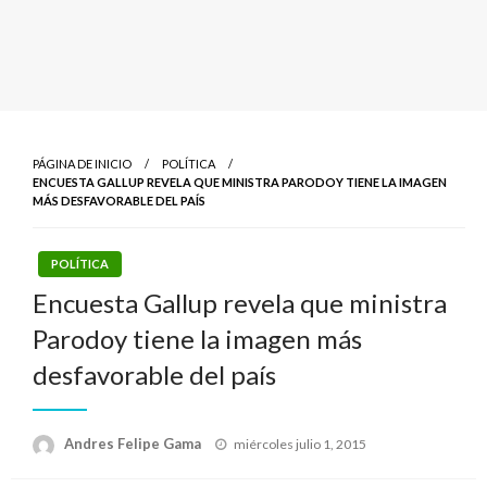
PÁGINA DE INICIO
POLÍTICA
ENCUESTA GALLUP REVELA QUE MINISTRA PARODOY TIENE LA IMAGEN
MÁS DESFAVORABLE DEL PAÍS
POLÍTICA
Encuesta Gallup revela que ministra
Parodoy tiene la imagen más
desfavorable del país
Publicado
Andres Felipe Gama
miércoles julio 1, 2015
el