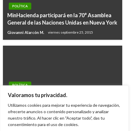
POLÍTICA
MinHacienda participará en la 70° Asamblea
General de las Naciones Unidas en Nueva York
Giovanni Alarcón M.
viernes septiembre 25, 2015
POLÍTICA
Disminuyen bloqueos de carreteras en Brasil
Valoramos tu privacidad.
tras pedido de Bolsonaro
Utilizamos cookies para mejorar tu experiencia de navegación,
Ariel Cabrera
ofrecerte anuncios o contenido personalizado y analizar
jueves noviembre 3, 2022
nuestro tráfico. Al hacer clic en "Aceptar todo", das tu
consentimiento para el uso de cookies.