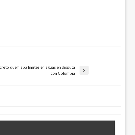
eto que fijaba límites en aguas en disputa
con Colombia
staré en la ONU defendiendo al país
tal: Presidente Duque
iembre 20, 2019