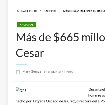
PÁGINA DE INICIO
NACIONAL
MÁS DE $665 MILLONES ENTREGAR
NACIONAL
Más de $665 millon
Cesar
Publicado
Mary Gomez
martes julio 7, 2015
el
Durante el
hogares pa
hecho por Tatyana Orozco de la Cruz, directora del DPS