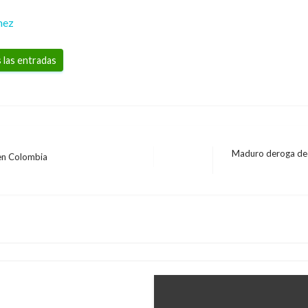
mez
 las entradas
Maduro deroga decr
o en Colombia
Entrada
NACIONAL
siguiente
 país salieron de
La semana entrante e
ar en 11 sectores
como potencia ambien
Giovanni Alarcón M.
viernes sept